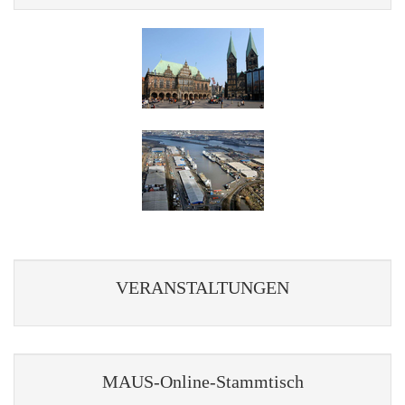
12.10.2026
09.11.2026
14.12.2026
Beitreten Zoom Meeting
Sie können sich auch die Termine für Ihr Kalendersystem
herunterladen und importieren:
Download Kalendereintrag
Tagungen
22.-23.08.2026
Schwedischer Genealogentag in Borås
25.-27.09.2026
76. Deutscher Genealogentag in Göttingen
17.-19.09.2027
77. Deutscher Genealogentag in Oldenburg (Oldenbu
Weitere interessante Termine finden Sie hier im Online-