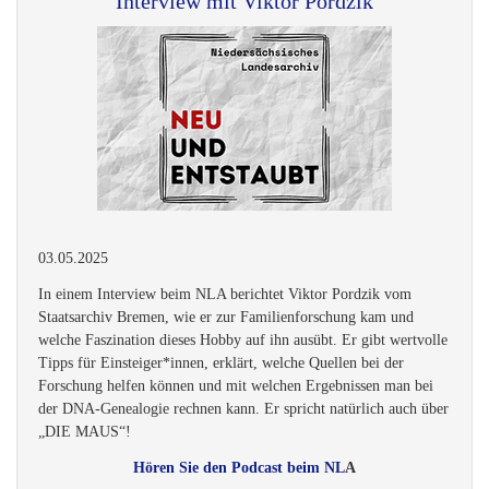
der DNA-Genealogie rechnen kann. Er spricht natürlich auch über
„DIE MAUS“!
Hören Sie den Podcast beim NL
A
VERANSTALTUNGEN
MAUS-Online-Stammtisch
DIE MAUS Bremen lädt Sie zu einem geplanten Zoom-Meeting
ein.
Jeden Monat am zweiten Montag um 19:00 Uhr
10.08.2026
14.09.2026