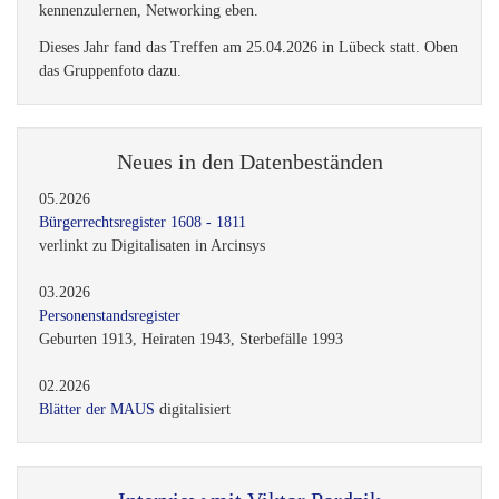
verlinkt zu Digitalisaten in Arcinsys
03.2026
Personenstandsregister
Geburten 1913, Heiraten 1943, Sterbefälle 1993
02.2026
Blätter der MAUS
digitalisiert
Interview mit Viktor Pordzik
03.05.2025
In einem Interview beim NLA berichtet Viktor Pordzik vom
Staatsarchiv Bremen, wie er zur Familienforschung kam und
welche Faszination dieses Hobby auf ihn ausübt. Er gibt wertvolle
Tipps für Einsteiger*innen, erklärt, welche Quellen bei der
Forschung helfen können und mit welchen Ergebnissen man bei