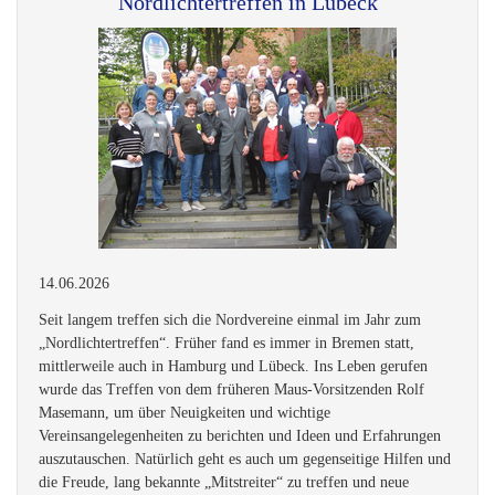
Nordlichtertreffen in Lübeck
14.06.2026
Seit langem treffen sich die Nordvereine einmal im Jahr zum
„Nordlichtertreffen“. Früher fand es immer in Bremen statt,
mittlerweile auch in Hamburg und Lübeck. Ins Leben gerufen
wurde das Treffen von dem früheren Maus-Vorsitzenden Rolf
Masemann, um über Neuigkeiten und wichtige
Vereinsangelegenheiten zu berichten und Ideen und Erfahrungen
auszutauschen. Natürlich geht es auch um gegenseitige Hilfen und
die Freude, lang bekannte „Mitstreiter“ zu treffen und neue
kennenzulernen, Networking eben.
Dieses Jahr fand das Treffen am 25.04.2026 in Lübeck statt. Oben
das Gruppenfoto dazu.
Neues in den Datenbeständen
05.2026
Bürgerrechtsregister 1608 - 1811