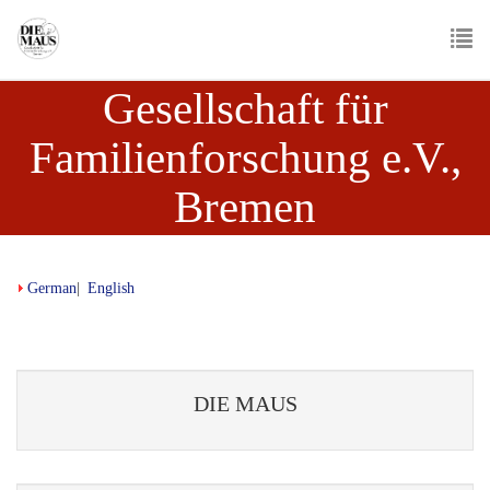
Skip
to
main
To
content
Gesellschaft für
nav
Familienforschung e.V.,
Bremen
German
English
DIE MAUS