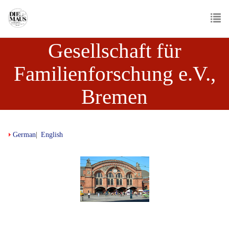
Skip
to
main
To
content
Gesellschaft für
nav
Familienforschung e.V.,
Bremen
German
English