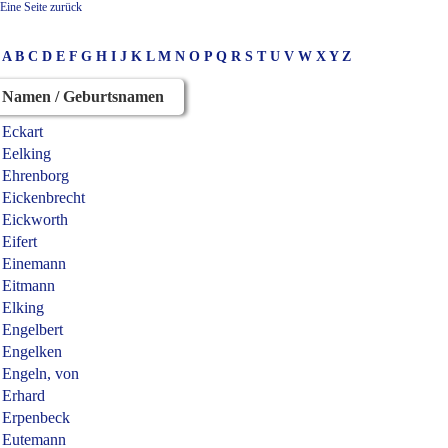
Eine Seite zurück
A
B
C
D
E
F
G
H
I
J
K
L
M
N
O
P
Q
R
S
T
U
V
W
X
Y
Z
Namen / Geburtsnamen
Eckart
Eelking
Ehrenborg
Eickenbrecht
Eickworth
Eifert
Einemann
Eitmann
Elking
Engelbert
Engelken
Engeln, von
Erhard
Erpenbeck
Eutemann