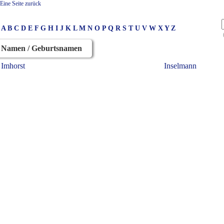
Eine Seite zurück
A
B
C
D
E
F
G
H
I
J
K
L
M
N
O
P
Q
R
S
T
U
V
W
X
Y
Z
Namen / Geburtsnamen
Imhorst
Inselmann