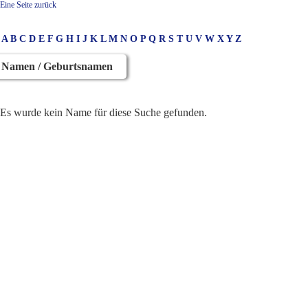
Eine Seite zurück
A
B
C
D
E
F
G
H
I
J
K
L
M
N
O
P
Q
R
S
T
U
V
W
X
Y
Z
Namen / Geburtsnamen
Es wurde kein Name für diese Suche gefunden.