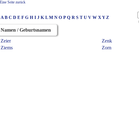
Eine Seite zurück
A
B
C
D
E
F
G
H
I
J
K
L
M
N
O
P
Q
R
S
T
U
V
W
X
Y
Z
Namen / Geburtsnamen
Zeier
Zenk
Ziems
Zorn