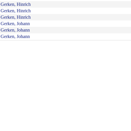
Gerken, Hinrich
Gerken, Hinrich
Gerken, Hinrich
Gerken, Johann
Gerken, Johann
Gerken, Johann
Gerken, Johann
Gerken, Johann
Gerken, Johann
Gerken, Johann Christian * in Riede
Gerken, Johann Fritz
Gerken, Johann Hinrich
Gerken, Johann Hinrich
Gerken, Johanne Wilhelmine Marie
Gerken, Karl Joseph
Gerken, Margarete geb. Elmers
Gerken, Margarethe
Gerken, Maria Catharine
Gerken, Marie Adelheid geb. Cordes
Gerken, Marie Elisabeth