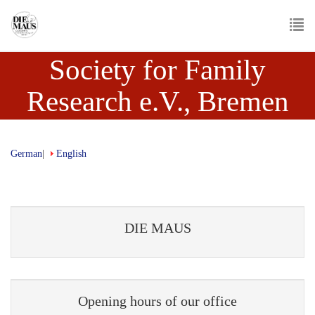
Skip
to
main
To
content
Society for Family
nav
Research e.V., Bremen
German
English
DIE MAUS
Opening hours of our office