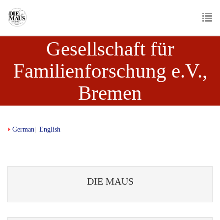
Skip
to
main
To
content
Gesellschaft für
nav
Familienforschung e.V.,
Bremen
German
English
DIE MAUS