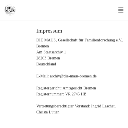
Skip
to
main
To
content
nav
Impressum
DIE MAUS, Gesellschaft für Familienforschung e.V.,
Bremen
Am Staatsarchiv 1
28203 Bremen
Deutschland
E-Mail: archiv@die-maus-bremen.de
Registergericht: Amtsgericht Bremen
Registernummer: VR 2745 HB
Vertretungsberechtigter Vorstand: Ingrid Laschat,
Christa Lütjen