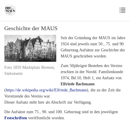
Skip
to
main
To
content
Geschichte der MAUS
nav
Seit der Gründung der MAUS im Jahre
1924 sind jeweils zum 50., 75. und 90.
Geburtstag Aufsätze zur Geschichte der
MAUS geschrieben worden.
Zum 50jährigen Bestehen des Vereins
Foto 1859 Marktplatz Bremen,
erschien in der Nordd. Familienkunde
Südostseite
1974, Bd.10, Heft 1, ein Aufsatz von
Elfriede Bachmann
(
https://de.wikipedia.org/wiki/Elfriede_Bachmann
), die zu der Zeit die
Vorsitzende des Vereins war.
Dieser Aufsatz steht hier als Abschrift zur Verfügung.
Die Aufsätze zum 75., 90. und 100. Geburstag sind in den jeweiligen
Festschriften
veröffentlicht worden.