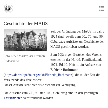
Skip
to
main
To
content
Geschichte der MAUS
nav
Seit der Gründung der MAUS im Jahre
1924 sind jeweils zum 50., 75. und 90.
Geburtstag Aufsätze zur Geschichte der
MAUS geschrieben worden.
Zum 50jährigen Bestehen des Vereins
Foto 1859 Marktplatz Bremen,
erschien in der Nordd. Familienkunde
Südostseite
1974, Bd.10, Heft 1, ein Aufsatz von
Elfriede Bachmann
(
https://de.wikipedia.org/wiki/Elfriede_Bachmann
), die zu der Zeit die
Vorsitzende des Vereins war.
Dieser Aufsatz steht hier als Abschrift zur Verfügung.
Die Aufsätze zum 75., 90. und 100. Geburstag sind in den jeweiligen
Festschriften
veröffentlicht worden.