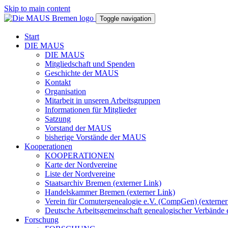
Skip to main content
Toggle navigation
Start
DIE MAUS
DIE MAUS
Mitgliedschaft und Spenden
Geschichte der MAUS
Kontakt
Organisation
Mitarbeit in unseren Arbeitsgruppen
Informationen für Mitglieder
Satzung
Vorstand der MAUS
bisherige Vorstände der MAUS
Kooperationen
KOOPERATIONEN
Karte der Nordvereine
Liste der Nordvereine
Staatsarchiv Bremen (externer Link)
Handelskammer Bremen (externer Link)
Verein für Comutergenealogie e.V. (CompGen) (externer
Deutsche Arbeitsgemeinschaft genealogischer Verbände 
Forschung