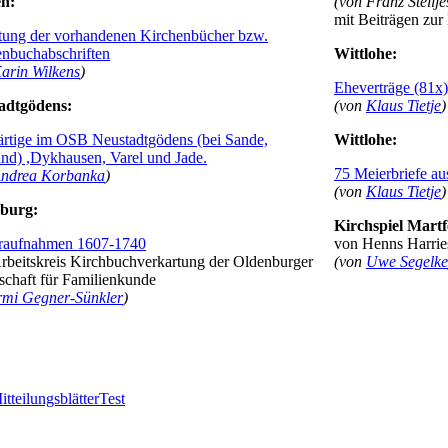
n:
(von Franz Stellje
mit Beiträgen zu
stung der vorhandenen Kirchenbücher bzw.
enbuchabschriften
Wittlohe:
arin Wilkens
)
Eheverträge (81x
adtgödens:
(von
Klaus Tietje
)
rtige im OSB Neustadtgödens (bei Sande,
Wittlohe:
and) ,Dykhausen, Varel und Jade.
75 Meierbriefe a
ndrea Korbanka
)
(von
Klaus Tietje
)
burg:
Kirchspiel Martf
raufnahmen 1607-1740
von Henns Harries
beitskreis Kirchbuchverkartung der Oldenburger
(von
Uwe Segelke
schaft für Familienkunde
rmi Gegner-Sünkler
)
itteilungsblätter
Test