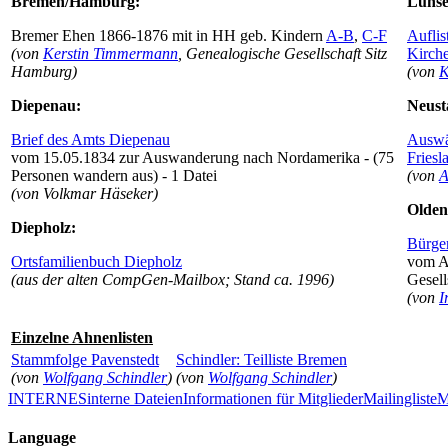
Bremen/Hamburg:
Lunse
Bremer Ehen 1866-1876 mit in HH geb. Kindern
A-B
,
C-F
Aufli
(von
Kerstin Timmermann
, Genealogische Gesellschaft Sitz
Kirch
Hamburg)
(von
K
Diepenau:
Neust
Brief des Amts Diepenau
Auswä
vom 15.05.1834 zur Auswanderung nach Nordamerika - (75
Friesl
Personen wandern aus) - 1 Datei
(von
A
(von Volkmar Häseker)
Olden
Diepholz:
Bürge
Ortsfamilienbuch Diepholz
vom Ar
(aus der alten CompGen-Mailbox; Stand ca. 1996)
Gesell
(von
I
Einzelne Ahnenlisten
Stammfolge Pavenstedt
Schindler: Teilliste Bremen
(von
Wolfgang Schindler
)
(von
Wolfgang Schindler
)
INTERNES
interne Dateien
Informationen für Mitglieder
Mailingliste
M
Language