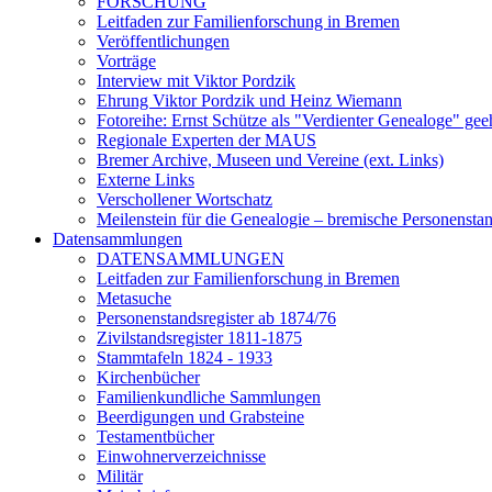
FORSCHUNG
Leitfaden zur Familienforschung in Bremen
Veröffentlichungen
Vorträge
Interview mit Viktor Pordzik
Ehrung Viktor Pordzik und Heinz Wiemann
Fotoreihe: Ernst Schütze als "Verdienter Genealoge" gee
Regionale Experten der MAUS
Bremer Archive, Museen und Vereine (ext. Links)
Externe Links
Verschollener Wortschatz
Meilenstein für die Genealogie – bremische Personenstand
Datensammlungen
DATENSAMMLUNGEN
Leitfaden zur Familienforschung in Bremen
Metasuche
Personenstandsregister ab 1874/76
Zivilstandsregister 1811-1875
Stammtafeln 1824 - 1933
Kirchenbücher
Familienkundliche Sammlungen
Beerdigungen und Grabsteine
Testamentbücher
Einwohnerverzeichnisse
Militär