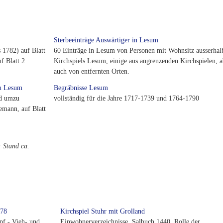
Sterbeeinträge Auswärtiger in Lesum
s 1782) auf Blatt
60 Einträge in Lesum von Personen mit Wohnsitz ausserhal
f Blatt 2
Kirchspiels Lesum, einige aus angrenzenden Kirchspielen, a
auch von entfernten Orten.
um Lesum
Begräbnisse Lesum
nd umzu
vollständig für die Jahre 1717-1739 und 1764-1790
emann, auf Blatt
 Stand ca.
678
Kirchspiel Stuhr mit Grolland
pf,- Vieh- und
Einwohnerverzeichnisse, Salbuch 1440, Rolle der