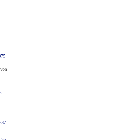
875
 von
5-
1887
Die