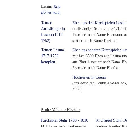
Lesum
Rita
Bömermann
Taufen
Ehen aus den Kirchspielen Lesum
Auswärtiger in
(vollständig für die Jahre 1717 bi
Lesum (1717-
1 sortiert nach Name Ehemann, au
1752)
sortiert nach Name Ehefrau
Taufen Lesum
Ehen aus anderen Kirchspielen 
1717-1752
mit fast 6500 Ehen aus Lesum u
komplett
auf Blatt 1 sortiert nach Name Eh
2 sortiert nach Name Ehefrau
Hochzeiten in Lesum
(aus der alten CompGen-Mailbox;
1996)
Stuhr
Volkmar Häseker
Kirchspiel Stuhr 1790 - 1810
Kirchspiel Stuhr 1
60 Eheverträge, Testamente,
Stuhrer Voigtey Ko