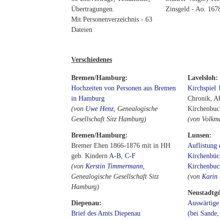
Übertragungen.
Zinsgeld - Ao. 167
Mit Personenverzeichnis - 63
Dateien
Verschiedenes
Bremen/Hamburg:
Lavelsloh:
Hochzeiten von Personen aus Bremen
Kirchspiel 
in Hamburg
Chronik, Ab
(von
Uwe Henz
, Genealogische
Kirchenbuch
Gesellschaft Sitz Hamburg)
(von Volkm
Bremen/Hamburg:
Lunsen:
Bremer Ehen 1866-1876 mit in HH
Auflistung
geb. Kindern
A-B
,
C-F
Kirchenbüc
(von
Kerstin Timmermann
,
Kirchenbuc
Genealogische Gesellschaft Sitz
(von
Karin 
Hamburg)
Neustadtg
Diepenau:
Auswärtige
Brief des Amts Diepenau
(bei Sande,