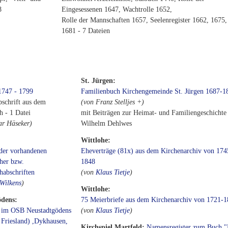
8
Eingesessenen 1647, Wachtrolle 1652,
Rolle der Mannschaften 1657, Seelenregister 1662, 1675,
1681 - 7 Dateien
St. Jürgen:
1747 - 1799
Familienbuch Kirchengemeinde St. Jürgen 1687-1
schrift aus dem
(von Franz Stelljes +)
 - 1 Datei
mit Beiträgen zur Heimat- und Familiengeschichte
ar Häseker)
Wilhelm Dehlwes
Wittlohe:
 der vorhandenen
Eheverträge (81x) aus dem Kirchenarchiv von 174
her bzw.
1848
habschriften
(von
Klaus Tietje
)
Wilkens
)
Wittlohe:
ödens:
75 Meierbriefe aus dem Kirchenarchiv von 1721-
 im OSB Neustadtgödens
(von
Klaus Tietje
)
 Friesland) ,Dykhausen,
Kirchspiel Martfeld:
Namensregister zum Buch "