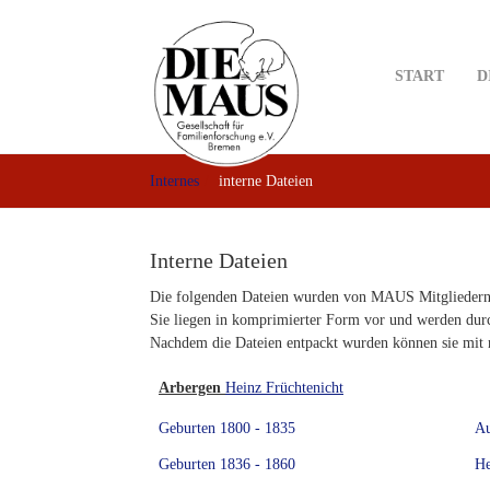
Skip
to
main
START
D
content
Internes
interne Dateien
Interne Dateien
Die folgenden Dateien wurden von MAUS Mitgliedern z
Sie liegen in komprimierter Form vor und werden dur
Nachdem die Dateien entpackt wurden können sie mit
Arbergen
Heinz Früchtenicht
Geburten 1800 - 1835
Au
Geburten 1836 - 1860
He