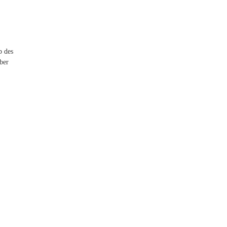
b des
ber