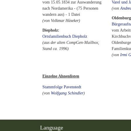
vom 15.05.1834 zur Auswanderung
Varel und J
nach Nordamerika - (75 Personen
(von
Andre
wandern aus) - 1 Datei
Oldenburg
(von Volkmar Häseker)
Bürgerauf
Diepholz:
vom Arbeits
Ortsfamilienbuch Diepholz
Kirchbuchv
(aus der alten CompGen-Mailbox;
Oldenburger
Stand ca. 1996)
Familienk
(von
Irmi G
Einzelne Ahnenlisten
Stammfolge Pavenstedt
(von
Wolfgang Schindler
)
Language