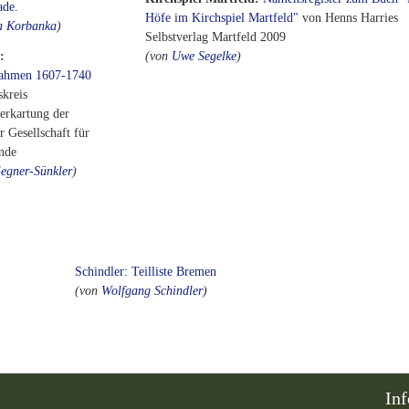
ade.
Höfe im Kirchspiel Martfeld"
von Henns Harries
a Korbanka
)
Selbstverlag Martfeld 2009
:
(von
Uwe Segelke
)
nahmen 1607-1740
kreis
erkartung der
 Gesellschaft für
unde
egner-Sünkler
)
Schindler: Teilliste Bremen
(von
Wolfgang Schindler
)
In