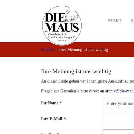
Skip
to
main
START
D
content
internal
Ihre Meinung ist uns wichtig
Ihre Meinung ist uns wichtig
An dieser Stelle geben wir Ihnen gerne Auskunft zu t
Fragen zur Genealogie bitte direkt an
archiv@die-mau
Ihr Name
*
Ihre E-Mail
*