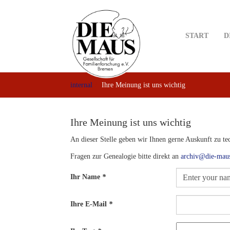
Skip
to
main
START
D
content
internal
Ihre Meinung ist uns wichtig
Ihre Meinung ist uns wichtig
An dieser Stelle geben wir Ihnen gerne Auskunft zu t
Fragen zur Genealogie bitte direkt an
archiv@die-mau
Ihr Name
*
Ihre E-Mail
*