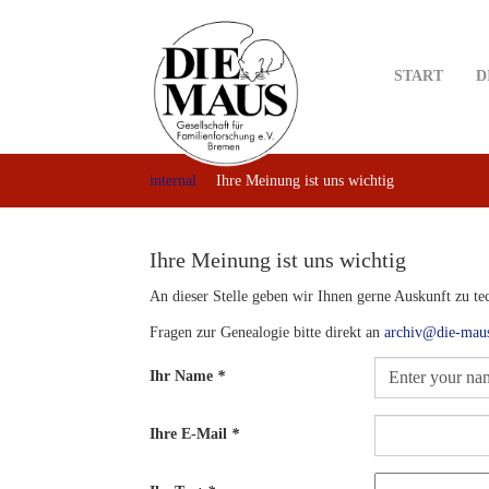
Skip
to
main
START
D
content
internal
Ihre Meinung ist uns wichtig
Ihre Meinung ist uns wichtig
An dieser Stelle geben wir Ihnen gerne Auskunft zu t
Fragen zur Genealogie bitte direkt an
archiv@die-mau
Ihr Name
*
Ihre E-Mail
*