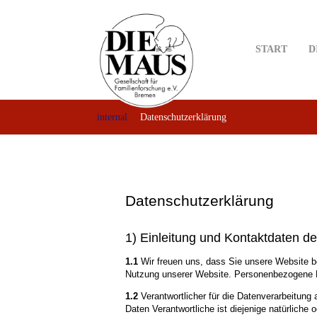
Skip
to
main
START
D
content
internal
Datenschutzerklärung