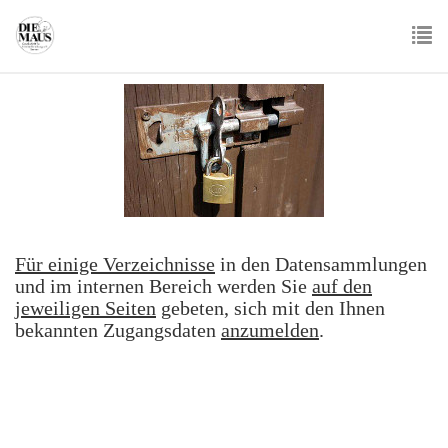
Skip
to
main
To
content
nav
Für einige Verzeichnisse
in den Datensammlungen
und im internen Bereich werden Sie
auf den
jeweiligen Seiten
gebeten, sich mit den Ihnen
bekannten Zugangsdaten
anzumelden
.