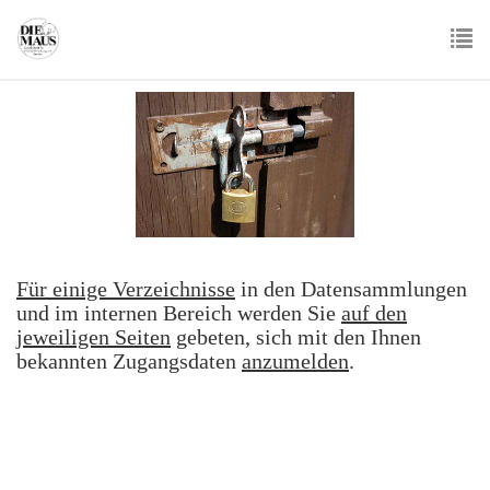
Skip
to
main
To
content
nav
Für einige Verzeichnisse
in den Datensammlungen
und im internen Bereich werden Sie
auf den
jeweiligen Seiten
gebeten, sich mit den Ihnen
bekannten Zugangsdaten
anzumelden
.