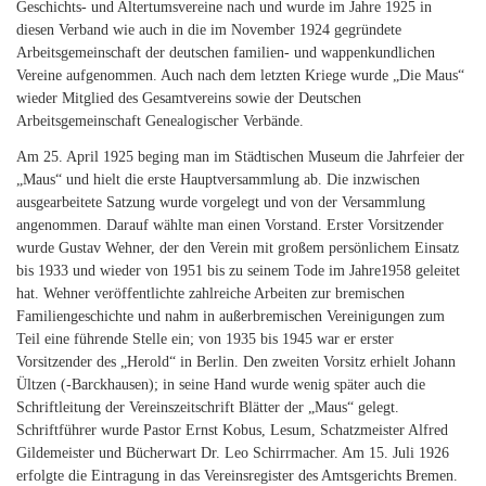
Geschichts- und Altertumsvereine nach und wurde im Jahre 1925 in
diesen Verband wie auch in die im November 1924 gegründete
Arbeitsgemeinschaft der deutschen familien- und wappenkundlichen
Vereine aufgenommen. Auch nach dem letzten Kriege wurde „Die Maus“
wieder Mitglied des Gesamtvereins sowie der Deutschen
Arbeitsgemeinschaft Genealogischer Verbände.
Am 25. April 1925 beging man im Städtischen Museum die Jahrfeier der
„Maus“ und hielt die erste Hauptversammlung ab. Die inzwischen
ausgearbeitete Satzung wurde vorgelegt und von der Versammlung
angenommen. Darauf wählte man einen Vorstand. Erster Vorsitzender
wurde Gustav Wehner, der den Verein mit großem persönlichem Einsatz
bis 1933 und wieder von 1951 bis zu seinem Tode im Jahre1958 geleitet
hat. Wehner veröffentlichte zahlreiche Arbeiten zur bremischen
Familiengeschichte und nahm in außerbremischen Vereinigungen zum
Teil eine führende Stelle ein; von 1935 bis 1945 war er erster
Vorsitzender des „Herold“ in Berlin. Den zweiten Vorsitz erhielt Johann
Ültzen (-Barckhausen); in seine Hand wurde wenig später auch die
Schriftleitung der Vereinszeitschrift Blätter der „Maus“ gelegt.
Schriftführer wurde Pastor Ernst Kobus, Lesum, Schatzmeister Alfred
Gildemeister und Bücherwart Dr. Leo Schirrmacher. Am 15. Juli 1926
erfolgte die Eintragung in das Vereinsregister des Amtsgerichts Bremen.