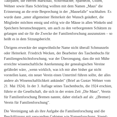
Taufpaten, die Herren Marschall, Schirrmacher, Sparnecht, Ültzen,
Wehner sowie Hans Schörling wollten mit dem Namen „Maus“ die
Erinnerung an die erste Besprechung in der „Mausefalle“ wachhalten. Es
wurde dann „unter allgemeiner Heiterkeit der Wunsch geäußert, die
Mitglieder möchten emsig und eifrig wie die Mäuse in allen Winkeln und
Speichern herumschnuppern, um auch zu den verborgensten Schätzen zu
gelangen und sie für die Zwecke der Familienforschung auszunutzen – so
heißt es in dem Sitzungsbericht.
Übrigens erweckte der ungewöhnliche Name nicht überall Schmunzeln
oder Heiterkeit. Friedrich Wecken, der Bearbeiter des Taschenbuchs für
Familiengeschichtsforschung, war der Überzeugung, dass die mit Mühe
erreichte wissenschaftliche Anerkennung der genealogischen Vereine
gefährdet wäre, „wenn wirklich, was ich mir aber bisher gar nicht
vorstellen kann, ein neuer Verein einen Untertitel führen sollte, der alles
andere als Wissenschaftlichkeit ankündet“ (Brief an Gustav Wehner vom
21. Mai 1924). In der 3. Auflage seines Taschenbuchs, die 1924 erschien,
führte er die Gesellschaft, die sich in der ersten Zeit „Die Maus“, Verein
für Familienforschung Bremen nannte, daher einfach auf als: „(Bremer)
Verein für Familienforschung“.
Die Vereinigung sah als ihre Aufgabe die Familienforschung und die
Beschäftigung mit verwandten Gebieten wie Namenforschung, Siegel-,