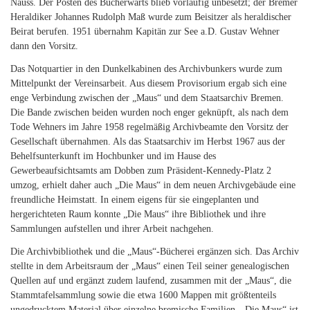
Nauss. Der Posten des Bücherwarts blieb vorläufig unbesetzt; der Bremer
Heraldiker Johannes Rudolph Maß wurde zum Beisitzer als heraldischer
Beirat berufen. 1951 übernahm Kapitän zur See a.D. Gustav Wehner
dann den Vorsitz.
Das Notquartier in den Dunkelkabinen des Archivbunkers wurde zum
Mittelpunkt der Vereinsarbeit. Aus diesem Provisorium ergab sich eine
enge Verbindung zwischen der „Maus“ und dem Staatsarchiv Bremen.
Die Bande zwischen beiden wurden noch enger geknüpft, als nach dem
Tode Wehners im Jahre 1958 regelmäßig Archivbeamte den Vorsitz der
Gesellschaft übernahmen. Als das Staatsarchiv im Herbst 1967 aus der
Behelfsunterkunft im Hochbunker und im Hause des
Gewerbeaufsichtsamts am Dobben zum Präsident-Kennedy-Platz 2
umzog, erhielt daher auch „Die Maus“ in dem neuen Archivgebäude eine
freundliche Heimstatt. In einem eigens für sie eingeplanten und
hergerichteten Raum konnte „Die Maus“ ihre Bibliothek und ihre
Sammlungen aufstellen und ihrer Arbeit nachgehen.
Die Archivbibliothek und die „Maus“-Bücherei ergänzen sich. Das Archiv
stellte in dem Arbeitsraum der „Maus“ einen Teil seiner genealogischen
Quellen auf und ergänzt zudem laufend, zusammen mit der „Maus“, die
Stammtafelsammlung sowie die etwa 1600 Mappen mit größtenteils
ungedrucktem Material über einzelne bremische Familien. „Die Maus“ ist