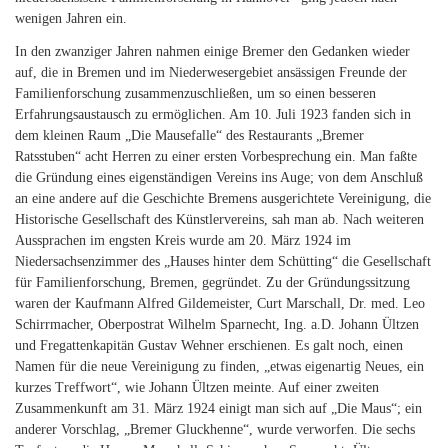
wenigen Jahren ein.
In den zwanziger Jahren nahmen einige Bremer den Gedanken wieder
auf, die in Bremen und im Niederwesergebiet ansässigen Freunde der
Familienforschung zusammenzuschließen, um so einen besseren
Erfahrungsaustausch zu ermöglichen. Am 10. Juli 1923 fanden sich in
dem kleinen Raum „Die Mausefalle“ des Restaurants „Bremer
Ratsstuben“ acht Herren zu einer ersten Vorbesprechung ein. Man faßte
die Gründung eines eigenständigen Vereins ins Auge; von dem Anschluß
an eine andere auf die Geschichte Bremens ausgerichtete Vereinigung, die
Historische Gesellschaft des Künstlervereins, sah man ab. Nach weiteren
Aussprachen im engsten Kreis wurde am 20. März 1924 im
Niedersachsenzimmer des „Hauses hinter dem Schütting“ die Gesellschaft
für Familienforschung, Bremen, gegründet. Zu der Gründungssitzung
waren der Kaufmann Alfred Gildemeister, Curt Marschall, Dr. med. Leo
Schirrmacher, Oberpostrat Wilhelm Sparnecht, Ing. a.D. Johann Ültzen
und Fregattenkapitän Gustav Wehner erschienen. Es galt noch, einen
Namen für die neue Vereinigung zu finden, „etwas eigenartig Neues, ein
kurzes Treffwort“, wie Johann Ültzen meinte. Auf einer zweiten
Zusammenkunft am 31. März 1924 einigt man sich auf „Die Maus“; ein
anderer Vorschlag, „Bremer Gluckhenne“, wurde verworfen. Die sechs