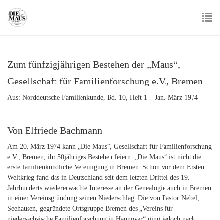
Skip
to
main
To
content
nav
Zum fünfzigjährigen Bestehen der „Maus“,
Gesellschaft für Familienforschung e.V., Bremen
Aus: Norddeutsche Familienkunde, Bd. 10, Heft 1 – Jan.-März 1974
Von Elfriede Bachmann
Am 20. März 1974 kann „Die Maus“, Gesellschaft für Familienforschung
e.V., Bremen, ihr 50jähriges Bestehen feiern. „Die Maus“ ist nicht die
erste familienkundliche Vereinigung in Bremen. Schon vor dem Ersten
Weltkrieg fand das in Deutschland seit dem letzten Drittel des 19.
Jahrhunderts wiedererwachte Interesse an der Genealogie auch in Bremen
in einer Vereinsgründung seinen Niederschlag. Die von Pastor Nebel,
Seehausen, gegründete Ortsgruppe Bremen des „Vereins für
niedersächsische Familienforschung in Hannover“ ging jedoch nach