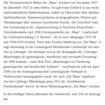
Die Vereinszeitschrift Blätter der „Maus“ erschien von November 1925
bis Dezember 1935 in zehn Heften. Sie gab einen Einblick in das reiche
familienkundliche Quellenmaterial, indem sie Übersichten über Quellen,
Quelleneditionen, Namenverzeichnisse zu biographischen Werken und
Abhandlungen über einzelne Geschlechter brachte. Die Zeitschrift fand
ihre Fortsetzung in der „Sippenforschung in Nordwest-Deutschland –
Vierteljahreshefte (seit 1938 Viermonatshefte) der „Maus“, Gesellschaft
für Familienforschung e.V. Bremen“, die in zwei Jahrgängen 1937/38
und 1938/1939 erschien. Nach dem Zweiten Weltkrieg trat „Die Maus“ in
enge Beziehung zu der Genealogisch-Heraldischen Gesellschaft mit dem
Sitz in Göttingen. Sie beteiligte sich an der Herausgabe der „Göttinger
Mitteilungen für genealogische, heraldische und verwandte Forschung“,
die 1948 erstmals – unter dem Titel „Mitteilungen zur Förderung
genealogischer und heraldischer Arbeiten“ - veröffentlicht und seit April
1949 von der Arbeitsgemeinschaft Genealogischer Verbände in
Niedersachsen herausgegeben wurde, der auch „Die Maus“ angehörte.
Aus den Göttinger Mitteilungen ging 1952 die „Norddeutsche
Familienkunde“ hervor, als deren Mitherausgeberin „Die Maus“ zeichnet.
In den dreißiger Jahren übernahm die Gesellschaft, zum Teil im Auftrage
des