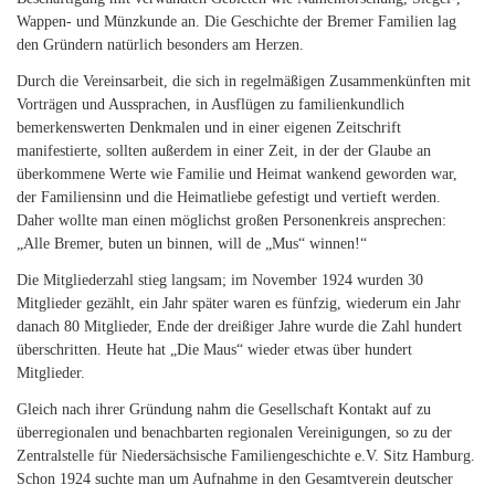
Wappen- und Münzkunde an. Die Geschichte der Bremer Familien lag
den Gründern natürlich besonders am Herzen.
Durch die Vereinsarbeit, die sich in regelmäßigen Zusammenkünften mit
Vorträgen und Aussprachen, in Ausflügen zu familienkundlich
bemerkenswerten Denkmalen und in einer eigenen Zeitschrift
manifestierte, sollten außerdem in einer Zeit, in der der Glaube an
überkommene Werte wie Familie und Heimat wankend geworden war,
der Familiensinn und die Heimatliebe gefestigt und vertieft werden.
Daher wollte man einen möglichst großen Personenkreis ansprechen:
„Alle Bremer, buten un binnen, will de „Mus“ winnen!“
Die Mitgliederzahl stieg langsam; im November 1924 wurden 30
Mitglieder gezählt, ein Jahr später waren es fünfzig, wiederum ein Jahr
danach 80 Mitglieder, Ende der dreißiger Jahre wurde die Zahl hundert
überschritten. Heute hat „Die Maus“ wieder etwas über hundert
Mitglieder.
Gleich nach ihrer Gründung nahm die Gesellschaft Kontakt auf zu
überregionalen und benachbarten regionalen Vereinigungen, so zu der
Zentralstelle für Niedersächsische Familiengeschichte e.V. Sitz Hamburg.
Schon 1924 suchte man um Aufnahme in den Gesamtverein deutscher