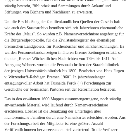
ständig bestrebt, Bibliothek und Sammlungen durch Ankauf und
Stiftungen von Büchern und Nachlässen zu erweitern.
Um die Erschließung der familienkundlichen Quellen der Gesellschaft
wie auch des Staatsarchivs bemühen sich seit Jahrzehnten ehrenamtliche
Kräfte der „Maus“. So wurden z.B. Namensverzeichnisse angefertigt für
die Bürgereidprotokolle, für die Zivilstandsregister des ehemaligen
bremischen Landgebiets, für Kirchenbücher und Kirchenrechnungen. Es
wurden Personenstandsanzeigen in älteren Bremer Zeitungen erfaßt, so
die der „Bremer Wöchentlichen Nachrichten von 1796 bis 1811. Auf
Anregung Wehners wurden die Personalschriften der Staatsbibliothek –
der jetzigen Universitätsbibliothek bis 1800. Bearbeitet von Hans Jürgen
v. Witzendorff-Rehdiger. Bremen 1960“. In jahrzehntelanger
entsagungsvoller Arbeit hat Tusnelda Forck (+) Forschungen zur
Geschichte der bremischen Pastoren seit der Reformation betrieben.
Das in den erwähnten 1600 Mappen zusammengetragene, noch ständig
anwachsende Material wird laufend durch Namenverzeichnisse
erschlossen. Ebenso ist die Benutzung der Unterlagen über
nichtbremische Familien durch eine Namenkartei erleichtert worden. Aus
der Forschungsarbeit der Mitglieder ist eine größere Anzahl
Veröffentlichungen hervorgegangen; stellvertretend für die Verfasser