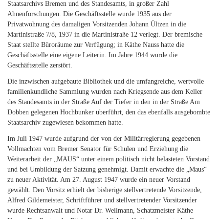
Staatsarchivs Bremen und des Standesamts, in großer Zahl
Ahnenforschungen. Die Geschäftsstelle wurde 1935 aus der
Privatwohnung des damaligen Vorsitzenden Johann Ültzen in die
Martinistraße 7/8, 1937 in die Martinistraße 12 verlegt. Der bremische
Staat stellte Büroräume zur Verfügung; in Käthe Nauss hatte die
Geschäftsstelle eine eigene Leiterin. Im Jahre 1944 wurde die
Geschäftsstelle zerstört.
Die inzwischen aufgebaute Bibliothek und die umfangreiche, wertvolle
familienkundliche Sammlung wurden nach Kriegsende aus dem Keller
des Standesamts in der Straße Auf der Tiefer in den in der Straße Am
Dobben gelegenen Hochbunker überführt, den das ebenfalls ausgebombte
Staatsarchiv zugewiesen bekommen hatte.
Im Juli 1947 wurde aufgrund der von der Militärregierung gegebenen
Vollmachten vom Bremer Senator für Schulen und Erziehung die
Weiterarbeit der „MAUS“ unter einem politisch nicht belasteten Vorstand
und bei Umbildung der Satzung genehmigt. Damit erwachte die „Maus“
zu neuer Aktivität. Am 27. August 1947 wurde ein neuer Vorstand
gewählt. Den Vorsitz erhielt der bisherige stellvertretende Vorsitzende,
Alfred Gildemeister, Schriftführer und stellvertretender Vorsitzender
wurde Rechtsanwalt und Notar Dr. Wellmann, Schatzmeister Käthe