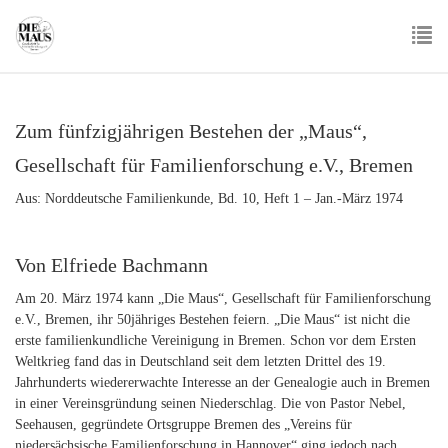
Skip
to
main
To
content
nav
Zum fünfzigjährigen Bestehen der „Maus“,
Gesellschaft für Familienforschung e.V., Bremen
Aus: Norddeutsche Familienkunde, Bd. 10, Heft 1 – Jan.-März 1974
Von Elfriede Bachmann
Am 20. März 1974 kann „Die Maus“, Gesellschaft für Familienforschung
e.V., Bremen, ihr 50jähriges Bestehen feiern. „Die Maus“ ist nicht die
erste familienkundliche Vereinigung in Bremen. Schon vor dem Ersten
Weltkrieg fand das in Deutschland seit dem letzten Drittel des 19.
Jahrhunderts wiedererwachte Interesse an der Genealogie auch in Bremen
in einer Vereinsgründung seinen Niederschlag. Die von Pastor Nebel,
Seehausen, gegründete Ortsgruppe Bremen des „Vereins für
niedersächsische Familienforschung in Hannover“ ging jedoch nach