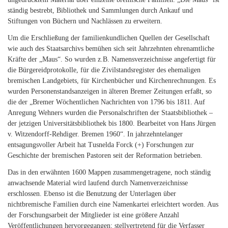
ständig bestrebt, Bibliothek und Sammlungen durch Ankauf und
Stiftungen von Büchern und Nachlässen zu erweitern.
Um die Erschließung der familienkundlichen Quellen der Gesellschaft
wie auch des Staatsarchivs bemühen sich seit Jahrzehnten ehrenamtliche
Kräfte der „Maus“. So wurden z.B. Namensverzeichnisse angefertigt für
die Bürgereidprotokolle, für die Zivilstandsregister des ehemaligen
bremischen Landgebiets, für Kirchenbücher und Kirchenrechnungen. Es
wurden Personenstandsanzeigen in älteren Bremer Zeitungen erfaßt, so
die der „Bremer Wöchentlichen Nachrichten von 1796 bis 1811. Auf
Anregung Wehners wurden die Personalschriften der Staatsbibliothek –
der jetzigen Universitätsbibliothek bis 1800. Bearbeitet von Hans Jürgen
v. Witzendorff-Rehdiger. Bremen 1960“. In jahrzehntelanger
entsagungsvoller Arbeit hat Tusnelda Forck (+) Forschungen zur
Geschichte der bremischen Pastoren seit der Reformation betrieben.
Das in den erwähnten 1600 Mappen zusammengetragene, noch ständig
anwachsende Material wird laufend durch Namenverzeichnisse
erschlossen. Ebenso ist die Benutzung der Unterlagen über
nichtbremische Familien durch eine Namenkartei erleichtert worden. Aus
der Forschungsarbeit der Mitglieder ist eine größere Anzahl
Veröffentlichungen hervorgegangen; stellvertretend für die Verfasser