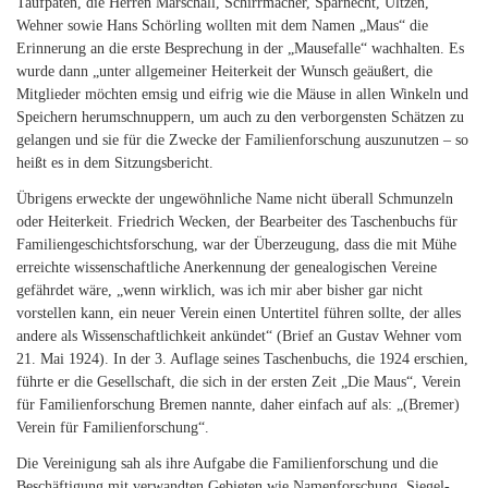
Taufpaten, die Herren Marschall, Schirrmacher, Sparnecht, Ültzen,
Wehner sowie Hans Schörling wollten mit dem Namen „Maus“ die
Erinnerung an die erste Besprechung in der „Mausefalle“ wachhalten. Es
wurde dann „unter allgemeiner Heiterkeit der Wunsch geäußert, die
Mitglieder möchten emsig und eifrig wie die Mäuse in allen Winkeln und
Speichern herumschnuppern, um auch zu den verborgensten Schätzen zu
gelangen und sie für die Zwecke der Familienforschung auszunutzen – so
heißt es in dem Sitzungsbericht.
Übrigens erweckte der ungewöhnliche Name nicht überall Schmunzeln
oder Heiterkeit. Friedrich Wecken, der Bearbeiter des Taschenbuchs für
Familiengeschichtsforschung, war der Überzeugung, dass die mit Mühe
erreichte wissenschaftliche Anerkennung der genealogischen Vereine
gefährdet wäre, „wenn wirklich, was ich mir aber bisher gar nicht
vorstellen kann, ein neuer Verein einen Untertitel führen sollte, der alles
andere als Wissenschaftlichkeit ankündet“ (Brief an Gustav Wehner vom
21. Mai 1924). In der 3. Auflage seines Taschenbuchs, die 1924 erschien,
führte er die Gesellschaft, die sich in der ersten Zeit „Die Maus“, Verein
für Familienforschung Bremen nannte, daher einfach auf als: „(Bremer)
Verein für Familienforschung“.
Die Vereinigung sah als ihre Aufgabe die Familienforschung und die
Beschäftigung mit verwandten Gebieten wie Namenforschung, Siegel-,