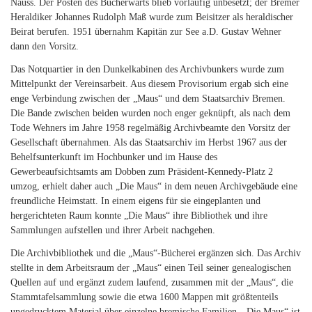
Nauss. Der Posten des Bücherwarts blieb vorläufig unbesetzt; der Bremer
Heraldiker Johannes Rudolph Maß wurde zum Beisitzer als heraldischer
Beirat berufen. 1951 übernahm Kapitän zur See a.D. Gustav Wehner
dann den Vorsitz.
Das Notquartier in den Dunkelkabinen des Archivbunkers wurde zum
Mittelpunkt der Vereinsarbeit. Aus diesem Provisorium ergab sich eine
enge Verbindung zwischen der „Maus“ und dem Staatsarchiv Bremen.
Die Bande zwischen beiden wurden noch enger geknüpft, als nach dem
Tode Wehners im Jahre 1958 regelmäßig Archivbeamte den Vorsitz der
Gesellschaft übernahmen. Als das Staatsarchiv im Herbst 1967 aus der
Behelfsunterkunft im Hochbunker und im Hause des
Gewerbeaufsichtsamts am Dobben zum Präsident-Kennedy-Platz 2
umzog, erhielt daher auch „Die Maus“ in dem neuen Archivgebäude eine
freundliche Heimstatt. In einem eigens für sie eingeplanten und
hergerichteten Raum konnte „Die Maus“ ihre Bibliothek und ihre
Sammlungen aufstellen und ihrer Arbeit nachgehen.
Die Archivbibliothek und die „Maus“-Bücherei ergänzen sich. Das Archiv
stellte in dem Arbeitsraum der „Maus“ einen Teil seiner genealogischen
Quellen auf und ergänzt zudem laufend, zusammen mit der „Maus“, die
Stammtafelsammlung sowie die etwa 1600 Mappen mit größtenteils
ungedrucktem Material über einzelne bremische Familien. „Die Maus“ ist