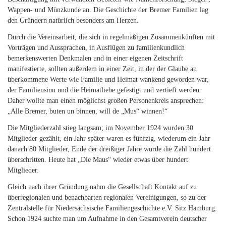
Wappen- und Münzkunde an. Die Geschichte der Bremer Familien lag
den Gründern natürlich besonders am Herzen.
Durch die Vereinsarbeit, die sich in regelmäßigen Zusammenkünften mit
Vorträgen und Aussprachen, in Ausflügen zu familienkundlich
bemerkenswerten Denkmalen und in einer eigenen Zeitschrift
manifestierte, sollten außerdem in einer Zeit, in der der Glaube an
überkommene Werte wie Familie und Heimat wankend geworden war,
der Familiensinn und die Heimatliebe gefestigt und vertieft werden.
Daher wollte man einen möglichst großen Personenkreis ansprechen:
„Alle Bremer, buten un binnen, will de „Mus“ winnen!“
Die Mitgliederzahl stieg langsam; im November 1924 wurden 30
Mitglieder gezählt, ein Jahr später waren es fünfzig, wiederum ein Jahr
danach 80 Mitglieder, Ende der dreißiger Jahre wurde die Zahl hundert
überschritten. Heute hat „Die Maus“ wieder etwas über hundert
Mitglieder.
Gleich nach ihrer Gründung nahm die Gesellschaft Kontakt auf zu
überregionalen und benachbarten regionalen Vereinigungen, so zu der
Zentralstelle für Niedersächsische Familiengeschichte e.V. Sitz Hamburg.
Schon 1924 suchte man um Aufnahme in den Gesamtverein deutscher