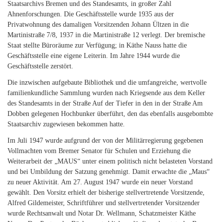
Staatsarchivs Bremen und des Standesamts, in großer Zahl
Ahnenforschungen. Die Geschäftsstelle wurde 1935 aus der
Privatwohnung des damaligen Vorsitzenden Johann Ültzen in die
Martinistraße 7/8, 1937 in die Martinistraße 12 verlegt. Der bremische
Staat stellte Büroräume zur Verfügung; in Käthe Nauss hatte die
Geschäftsstelle eine eigene Leiterin. Im Jahre 1944 wurde die
Geschäftsstelle zerstört.
Die inzwischen aufgebaute Bibliothek und die umfangreiche, wertvolle
familienkundliche Sammlung wurden nach Kriegsende aus dem Keller
des Standesamts in der Straße Auf der Tiefer in den in der Straße Am
Dobben gelegenen Hochbunker überführt, den das ebenfalls ausgebombte
Staatsarchiv zugewiesen bekommen hatte.
Im Juli 1947 wurde aufgrund der von der Militärregierung gegebenen
Vollmachten vom Bremer Senator für Schulen und Erziehung die
Weiterarbeit der „MAUS“ unter einem politisch nicht belasteten Vorstand
und bei Umbildung der Satzung genehmigt. Damit erwachte die „Maus“
zu neuer Aktivität. Am 27. August 1947 wurde ein neuer Vorstand
gewählt. Den Vorsitz erhielt der bisherige stellvertretende Vorsitzende,
Alfred Gildemeister, Schriftführer und stellvertretender Vorsitzender
wurde Rechtsanwalt und Notar Dr. Wellmann, Schatzmeister Käthe