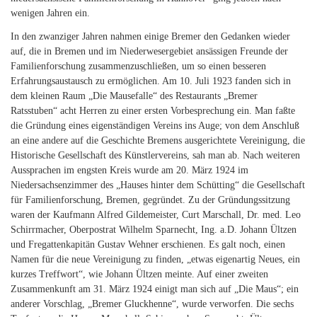
wenigen Jahren ein.
In den zwanziger Jahren nahmen einige Bremer den Gedanken wieder
auf, die in Bremen und im Niederwesergebiet ansässigen Freunde der
Familienforschung zusammenzuschließen, um so einen besseren
Erfahrungsaustausch zu ermöglichen. Am 10. Juli 1923 fanden sich in
dem kleinen Raum „Die Mausefalle“ des Restaurants „Bremer
Ratsstuben“ acht Herren zu einer ersten Vorbesprechung ein. Man faßte
die Gründung eines eigenständigen Vereins ins Auge; von dem Anschluß
an eine andere auf die Geschichte Bremens ausgerichtete Vereinigung, die
Historische Gesellschaft des Künstlervereins, sah man ab. Nach weiteren
Aussprachen im engsten Kreis wurde am 20. März 1924 im
Niedersachsenzimmer des „Hauses hinter dem Schütting“ die Gesellschaft
für Familienforschung, Bremen, gegründet. Zu der Gründungssitzung
waren der Kaufmann Alfred Gildemeister, Curt Marschall, Dr. med. Leo
Schirrmacher, Oberpostrat Wilhelm Sparnecht, Ing. a.D. Johann Ültzen
und Fregattenkapitän Gustav Wehner erschienen. Es galt noch, einen
Namen für die neue Vereinigung zu finden, „etwas eigenartig Neues, ein
kurzes Treffwort“, wie Johann Ültzen meinte. Auf einer zweiten
Zusammenkunft am 31. März 1924 einigt man sich auf „Die Maus“; ein
anderer Vorschlag, „Bremer Gluckhenne“, wurde verworfen. Die sechs