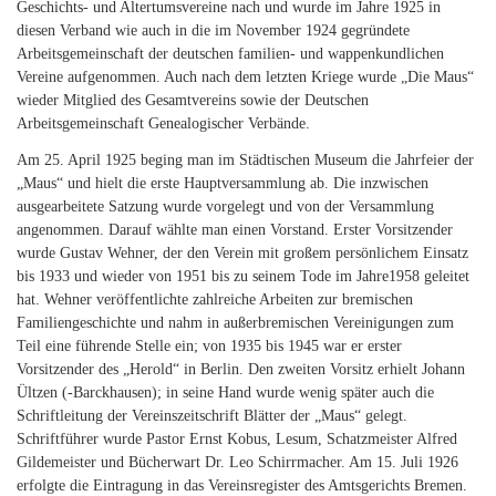
Geschichts- und Altertumsvereine nach und wurde im Jahre 1925 in
diesen Verband wie auch in die im November 1924 gegründete
Arbeitsgemeinschaft der deutschen familien- und wappenkundlichen
Vereine aufgenommen. Auch nach dem letzten Kriege wurde „Die Maus“
wieder Mitglied des Gesamtvereins sowie der Deutschen
Arbeitsgemeinschaft Genealogischer Verbände.
Am 25. April 1925 beging man im Städtischen Museum die Jahrfeier der
„Maus“ und hielt die erste Hauptversammlung ab. Die inzwischen
ausgearbeitete Satzung wurde vorgelegt und von der Versammlung
angenommen. Darauf wählte man einen Vorstand. Erster Vorsitzender
wurde Gustav Wehner, der den Verein mit großem persönlichem Einsatz
bis 1933 und wieder von 1951 bis zu seinem Tode im Jahre1958 geleitet
hat. Wehner veröffentlichte zahlreiche Arbeiten zur bremischen
Familiengeschichte und nahm in außerbremischen Vereinigungen zum
Teil eine führende Stelle ein; von 1935 bis 1945 war er erster
Vorsitzender des „Herold“ in Berlin. Den zweiten Vorsitz erhielt Johann
Ültzen (-Barckhausen); in seine Hand wurde wenig später auch die
Schriftleitung der Vereinszeitschrift Blätter der „Maus“ gelegt.
Schriftführer wurde Pastor Ernst Kobus, Lesum, Schatzmeister Alfred
Gildemeister und Bücherwart Dr. Leo Schirrmacher. Am 15. Juli 1926
erfolgte die Eintragung in das Vereinsregister des Amtsgerichts Bremen.