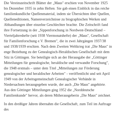
Die Vereinszeitschrift Blätter der „Maus“ erschien von November 1925
bis Dezember 1935 in zehn Heften. Sie gab einen Einblick in das reiche
familienkundliche Quellenmaterial, indem sie Übersichten über Quellen,
Quelleneditionen, Namenverzeichnisse zu biographischen Werken und
Abhandlungen über einzelne Geschlechter brachte. Die Zeitschrift fand
ihre Fortsetzung in der „Sippenforschung in Nordwest-Deutschland –
Vierteljahreshefte (seit 1938 Viermonatshefte) der „Maus“, Gesellschaft
für Familienforschung e.V. Bremen“, die in zwei Jahrgängen 1937/38
und 1938/1939 erschien. Nach dem Zweiten Weltkrieg trat „Die Maus“ in
enge Beziehung zu der Genealogisch-Heraldischen Gesellschaft mit dem
Sitz in Göttingen. Sie beteiligte sich an der Herausgabe der „Göttinger
Mitteilungen für genealogische, heraldische und verwandte Forschung“,
die 1948 erstmals – unter dem Titel „Mitteilungen zur Förderung
genealogischer und heraldischer Arbeiten“ - veröffentlicht und seit April
1949 von der Arbeitsgemeinschaft Genealogischer Verbände in
Niedersachsen herausgegeben wurde, der auch „Die Maus“ angehörte.
Aus den Göttinger Mitteilungen ging 1952 die „Norddeutsche
Familienkunde“ hervor, als deren Mitherausgeberin „Die Maus“ zeichnet.
In den dreißiger Jahren übernahm die Gesellschaft, zum Teil im Auftrage
des