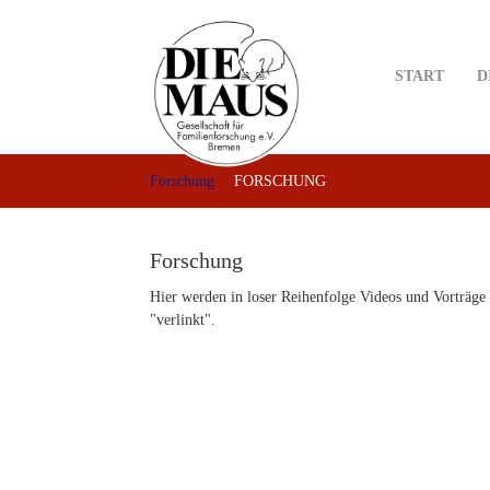
Skip
to
main
START
D
content
Forschung
FORSCHUNG
Forschung
Hier werden in loser Reihenfolge Videos und Vorträg
"verlinkt".