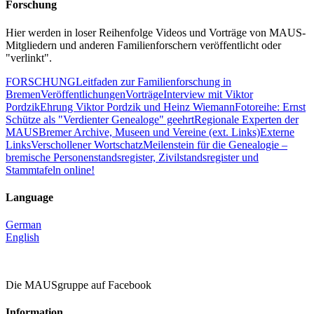
Forschung
Hier werden in loser Reihenfolge Videos und Vorträge von MAUS-
Mitgliedern und anderen Familienforschern veröffentlicht oder
"verlinkt".
FORSCHUNG
Leitfaden zur Familienforschung in
Bremen
Veröffentlichungen
Vorträge
Interview mit Viktor
Pordzik
Ehrung Viktor Pordzik und Heinz Wiemann
Fotoreihe: Ernst
Schütze als "Verdienter Genealoge" geehrt
Regionale Experten der
MAUS
Bremer Archive, Museen und Vereine (ext. Links)
Externe
Links
Verschollener Wortschatz
Meilenstein für die Genealogie –
bremische Personenstandsregister, Zivilstandsregister und
Stammtafeln online!
Language
German
English
Die MAUSgruppe auf Facebook
Information