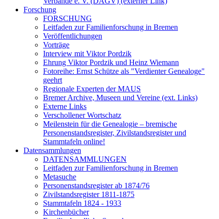
Verbände e. V. (DAGV) (externer Link)
Forschung
FORSCHUNG
Leitfaden zur Familienforschung in Bremen
Veröffentlichungen
Vorträge
Interview mit Viktor Pordzik
Ehrung Viktor Pordzik und Heinz Wiemann
Fotoreihe: Ernst Schütze als "Verdienter Genealoge"
geehrt
Regionale Experten der MAUS
Bremer Archive, Museen und Vereine (ext. Links)
Externe Links
Verschollener Wortschatz
Meilenstein für die Genealogie – bremische
Personenstandsregister, Zivilstandsregister und
Stammtafeln online!
Datensammlungen
DATENSAMMLUNGEN
Leitfaden zur Familienforschung in Bremen
Metasuche
Personenstandsregister ab 1874/76
Zivilstandsregister 1811-1875
Stammtafeln 1824 - 1933
Kirchenbücher