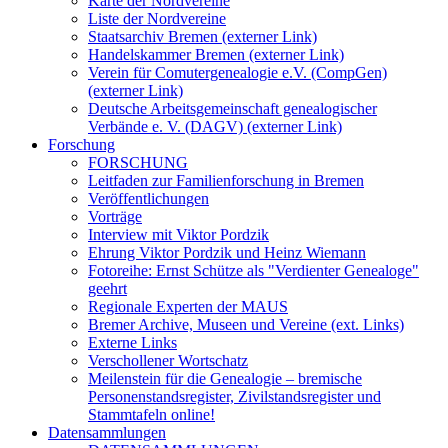
Karte der Nordvereine
Liste der Nordvereine
Staatsarchiv Bremen (externer Link)
Handelskammer Bremen (externer Link)
Verein für Comutergenealogie e.V. (CompGen)
(externer Link)
Deutsche Arbeitsgemeinschaft genealogischer
Verbände e. V. (DAGV) (externer Link)
Forschung
FORSCHUNG
Leitfaden zur Familienforschung in Bremen
Veröffentlichungen
Vorträge
Interview mit Viktor Pordzik
Ehrung Viktor Pordzik und Heinz Wiemann
Fotoreihe: Ernst Schütze als "Verdienter Genealoge"
geehrt
Regionale Experten der MAUS
Bremer Archive, Museen und Vereine (ext. Links)
Externe Links
Verschollener Wortschatz
Meilenstein für die Genealogie – bremische
Personenstandsregister, Zivilstandsregister und
Stammtafeln online!
Datensammlungen