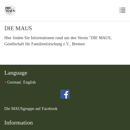
Skip
to
main
To
content
DIE MAUS
nav
Hier finden Sie Informationen rund um den Verein "DIE MAUS,
Gesellschaft für Familienforschung e.V., Bremen.
Language
German
English
Die MAUSgruppe auf Facebook
Information