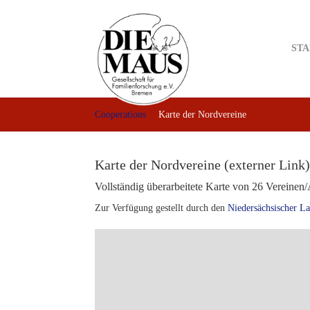
Skip
to
main
STA
content
Cooperations
Karte der Nordvereine
Karte der Nordvereine (externer Link)
Vollständig überarbeitete Karte von 26 Vereine
Zur Verfügung gestellt durch den
Niedersächsischer La