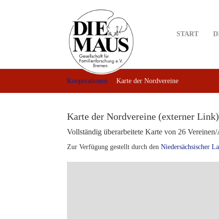
Skip
to
main
START
D
content
Kooperationen
Karte der Nordvereine
Karte der Nordvereine (externer Link)
Vollständig überarbeitete Karte von 26 Vereine
Zur Verfügung gestellt durch den
Niedersächsischer La