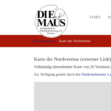
Skip
to
main
START
D
content
Kooperationen
Karte der Nordvereine
Karte der Nordvereine (externer Link)
Vollständig überarbeitete Karte von 26 Vereine
Zur Verfügung gestellt durch den
Niedersächsischer La