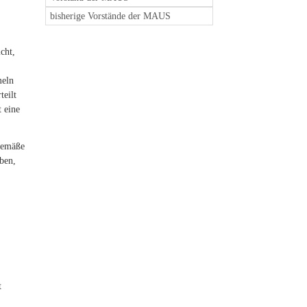
bisherige Vorstände der MAUS
cht,
meln
teilt
t eine
sgemäße
ben,
t