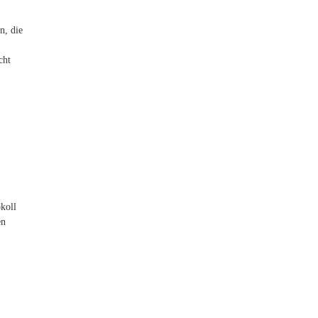
n, die
cht
koll
en