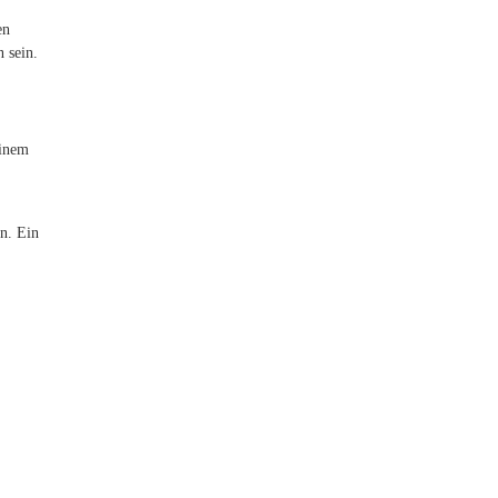
en
 sein.
einem
en. Ein