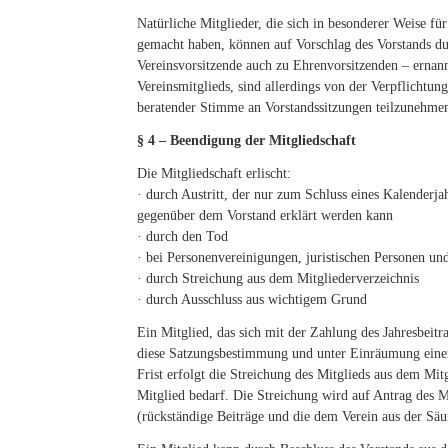
Natürliche Mitglieder, die sich in besonderer Weise f
gemacht haben, können auf Vorschlag des Vorstands d
Vereinsvorsitzende auch zu Ehrenvorsitzenden – ernan
Vereinsmitglieds, sind allerdings von der Verpflichtun
beratender Stimme an Vorstandssitzungen teilzunehme
§ 4 – Beendigung der Mitgliedschaft
Die Mitgliedschaft erlischt:
· durch Austritt, der nur zum Schluss eines Kalenderjah
gegenüber dem Vorstand erklärt werden kann
· durch den Tod
· bei Personenvereinigungen, juristischen Personen u
· durch Streichung aus dem Mitgliederverzeichnis
· durch Ausschluss aus wichtigem Grund
Ein Mitglied, das sich mit der Zahlung des Jahresbeitr
diese Satzungsbestimmung und unter Einräumung einer
Frist erfolgt die Streichung des Mitglieds aus dem Mit
Mitglied bedarf. Die Streichung wird auf Antrag des M
(rückständige Beiträge und die dem Verein aus der Sä