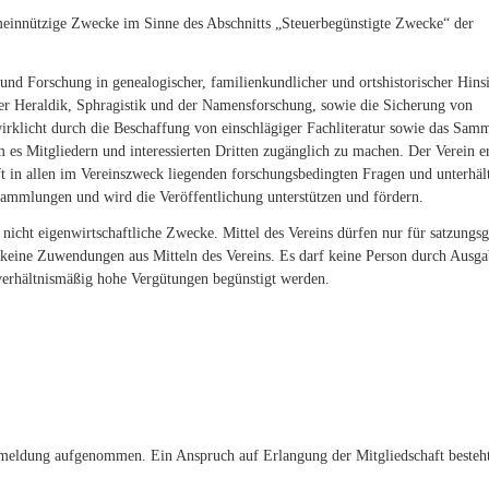
emeinnützige Zwecke im Sinne des Abschnitts „Steuerbegünstigte Zwecke“ der
und Forschung in genealogischer, familienkundlicher und ortshistorischer Hinsi
der Heraldik, Sphragistik und der Namensforschung, sowie die Sicherung von
irklicht durch die Beschaffung von einschlägiger Fachliteratur sowie das Sam
es Mitgliedern und interessierten Dritten zugänglich zu machen. Der Verein er
ft in allen im Vereinszweck liegenden forschungsbedingten Fragen und unterhäl
Sammlungen und wird die Veröffentlichung unterstützen und fördern.
inie nicht eigenwirtschaftliche Zwecke. Mittel des Vereins dürfen nur für satzung
keine Zuwendungen aus Mitteln des Vereins. Es darf keine Person durch Ausga
verhältnismäßig hohe Vergütungen begünstigt werden.
nmeldung aufgenommen. Ein Anspruch auf Erlangung der Mitgliedschaft besteh