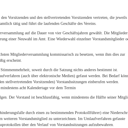
 den Vorsitzenden und den stellvertretenden Vorsitzenden vertreten, die jeweils
namtlich tätig und führt die laufenden Geschäfte des Vereins.
erversammlung auf die Dauer von vier Geschäftsjahren gewählt. Die Mitglieder
hrung einer Neuwahl im Amt. Eine Wiederwahl einzelner Vorstandsmitglieder o
nächsten Mitgliederversammlung kommissarisch zu besetzen, wenn ihm dies zur
ig erscheint.
r Stimmenmehrheit, soweit durch die Satzung nichts anderes bestimmt ist.
aufverfahren (auch über elektronische Medien) gefasst werden. Bei Bedarf kön
en stellvertretenden Vorsitzenden) Vorstandssitzungen einberufen werden.
l mindestens acht Kalendertage vor dem Termin
lgen. Der Vorstand ist beschlussfähig, wenn mindestens die Hälfte seiner Mitgl
hinderungsfalle durch einen zu bestimmenden Protokollführer) eine Niederschr
em weiteren Vorstandsmitglied zu unterzeichnen. Im Umlaufverfahren gefasste
ssprotokollen über den Verlauf von Vorstandssitzungen aufzubewahren.