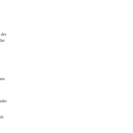
 des
der
nen
ieder
ift