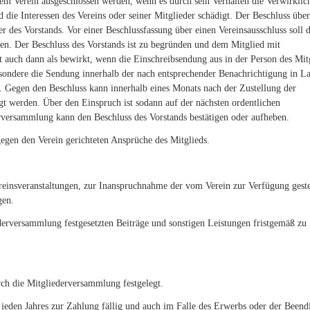
dem Verein ausgeschlossen werden, wenn es durch sein Verhalten die Verwirkli
die Interessen des Vereins oder seiner Mitglieder schädigt. Der Beschluss übe
r des Vorstands. Vor einer Beschlussfassung über einen Vereinsausschluss soll
n. Der Beschluss des Vorstands ist zu begründen und dem Mitglied mit
lt auch dann als bewirkt, wenn die Einschreibsendung aus in der Person des Mit
esondere die Sendung innerhalb der nach entsprechender Benachrichtigung in L
 Gegen den Beschluss kann innerhalb eines Monats nach der Zustellung der
gt werden. Über den Einspruch ist sodann auf der nächsten ordentlichen
versammlung kann den Beschluss des Vorstands bestätigen oder aufheben.
gegen den Verein gerichteten Ansprüche des Mitglieds.
reinsveranstaltungen, zur Inanspruchnahme der vom Verein zur Verfügung geste
gen.
ederversammlung festgesetzten Beiträge und sonstigen Leistungen fristgemäß zu
rch die Mitgliederversammlung festgelegt.
s jeden Jahres zur Zahlung fällig und auch im Falle des Erwerbs oder der Been