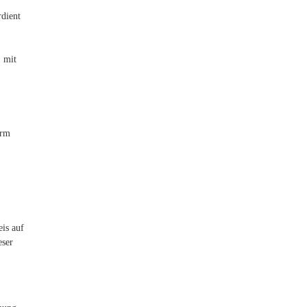
rdient
, mit
orm
eis auf
eser