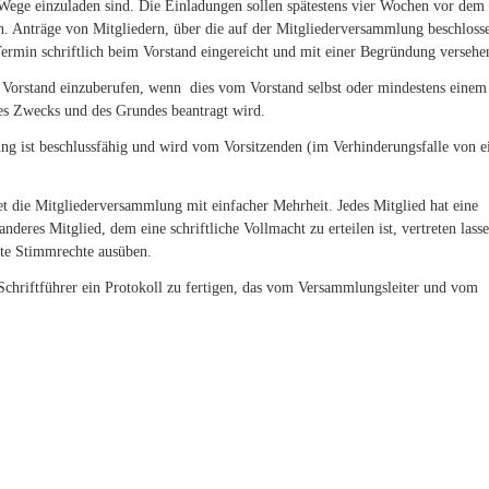
 Wege einzuladen sind. Die Einladungen sollen spätestens vier Wochen vor dem
Anträge von Mitgliedern, über die auf der Mitgliederversammlung beschloss
rmin schriftlich beim Vorstand eingereicht und mit einer Begründung versehen
 Vorstand einzuberufen, wenn dies vom Vorstand selbst oder mindestens einem
des Zwecks und des Grundes beantragt wird.
g ist beschlussfähig und wird vom Vorsitzenden (im Verhinderungsfalle von 
et die Mitgliederversammlung mit einfacher Mehrheit. Jedes Mitglied hat eine
eres Mitglied, dem eine schriftliche Vollmacht zu erteilen ist, vertreten lass
zte Stimmrechte ausüben.
chriftführer ein Protokoll zu fertigen, das vom Versammlungsleiter und vom