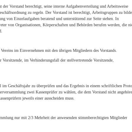
 der Vorstand berechtigt, seine interne Aufgabenverteilung und Arbeitsweise
schäftsordnung zu regeln. Der Vorstand ist berechtigt, Arbeitsgruppen zu bilde
ng von Einzelaufgaben beratend und unterstützend zur Seite stehen. In
eter von Organisationen, Körperschaften und Behörden berufen werden, die ni
d.
es Vereins im Einvernehmen mit den übrigen Mitgliedern des Vorstands.
r Vorsitzende, im Verhinderungsfall der stellvertretende Vorsitzende,
l im Geschäftsjahr zu überprüfen und das Ergebnis in einem schriftlichen Proto
iederversammlung zwei Kassenprüfer zu wählen, die dem Vorstand nicht angehör
assenprüfern jeweils einer ausscheiden muss.
mmlung nur mit 2/3 Mehrheit der anwesenden stimmberechtigten Mitglieder