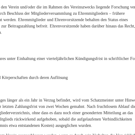
ür den Verein und/oder die im Rahmen des Vereinszwecks liegende Forschung ve
urch Beschluss der Mitgliederversammlung zu Ehrenmitgliedern – frühere
nt werden. Ehrenmitglieder und Ehrenvorsitzende behalten den Status eines
g zur Beitragszahlung befreit. Ehrenvorsitzende haben darüber hinaus das Recht
n.
res unter Einhaltung einer vierteljährlichen Kündigungsfrist in schriftlicher F
nd Körperschaften durch deren Auflösung
ages länger als ein Jahr in Verzug befindet, wird vom Schatzmeister unter Hinw
 letzten Zahlungsfrist von zwei Wochen gemahnt. Nach fruchtlosem Ablauf di
gliederverzeichnis, ohne dass es dazu noch einer gesonderten Mitteilung an das
itglieds rückwirkend aufgehoben, sobald die aufgelaufenen Verbindlichkeiten
umnis etwa entstandenen Kosten) ausgeglichen wurden.