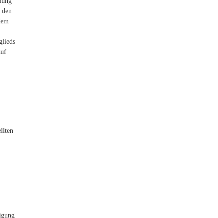
chung
r den
 dem
glieds
auf
llten
digung