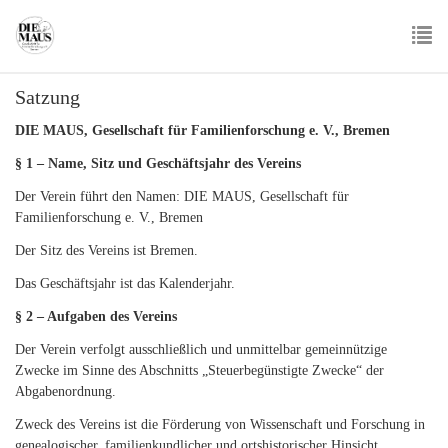
Skip
to
main
To
content
Satzung
nav
DIE MAUS, Gesellschaft für Familienforschung e. V., Bremen
§ 1 – Name, Sitz und Geschäftsjahr des Vereins
Der Verein führt den Namen: DIE MAUS, Gesellschaft für
Familienforschung e. V., Bremen
Der Sitz des Vereins ist Bremen.
Das Geschäftsjahr ist das Kalenderjahr.
§ 2 – Aufgaben des Vereins
Der Verein verfolgt ausschließlich und unmittelbar gemeinnützige
Zwecke im Sinne des Abschnitts „Steuerbegünstigte Zwecke“ der
Abgabenordnung.
Zweck des Vereins ist die Förderung von Wissenschaft und Forschung in
genealogischer, familienkundlicher und ortshistorischer Hinsicht,