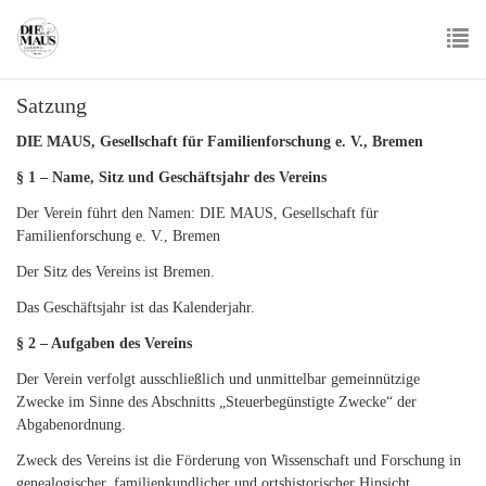
Skip
to
main
To
content
Satzung
nav
DIE MAUS, Gesellschaft für Familienforschung e. V., Bremen
§ 1 – Name, Sitz und Geschäftsjahr des Vereins
Der Verein führt den Namen: DIE MAUS, Gesellschaft für
Familienforschung e. V., Bremen
Der Sitz des Vereins ist Bremen.
Das Geschäftsjahr ist das Kalenderjahr.
§ 2 – Aufgaben des Vereins
Der Verein verfolgt ausschließlich und unmittelbar gemeinnützige
Zwecke im Sinne des Abschnitts „Steuerbegünstigte Zwecke“ der
Abgabenordnung.
Zweck des Vereins ist die Förderung von Wissenschaft und Forschung in
genealogischer, familienkundlicher und ortshistorischer Hinsicht,