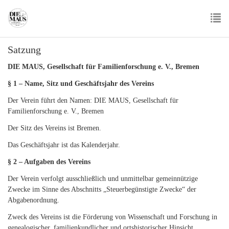
Skip
to
main
To
content
Satzung
nav
DIE MAUS, Gesellschaft für Familienforschung e. V., Bremen
§ 1 – Name, Sitz und Geschäftsjahr des Vereins
Der Verein führt den Namen: DIE MAUS, Gesellschaft für
Familienforschung e. V., Bremen
Der Sitz des Vereins ist Bremen.
Das Geschäftsjahr ist das Kalenderjahr.
§ 2 – Aufgaben des Vereins
Der Verein verfolgt ausschließlich und unmittelbar gemeinnützige
Zwecke im Sinne des Abschnitts „Steuerbegünstigte Zwecke“ der
Abgabenordnung.
Zweck des Vereins ist die Förderung von Wissenschaft und Forschung in
genealogischer, familienkundlicher und ortshistorischer Hinsicht,