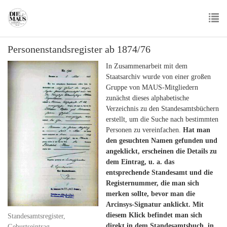
Skip
to
main
To
content
Personenstandsregister ab 1874/76
nav
In Zusammenarbeit mit dem
Staatsarchiv wurde von einer großen
Gruppe von MAUS-Mitgliedern
zunächst dieses alphabetische
Verzeichnis zu den Standesamtsbüchern
erstellt, um die Suche nach bestimmten
Personen zu vereinfachen.
Hat man
den gesuchten Namen gefunden und
angeklickt, erscheinen die Details zu
dem Eintrag, u. a. das
entsprechende Standesamt und die
Registernummer, die man sich
merken sollte, bevor man die
Arcinsys-Signatur anklickt. Mit
diesem Klick befindet man sich
Standesamtsregister,
direkt in dem Standesamtsbuch, in
Geburtseintrag