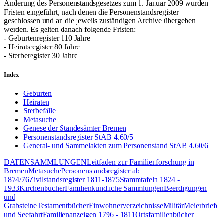
Änderung des Personenstandsgesetzes zum 1. Januar 2009 wurden
Fristen eingeführt, nach denen die Personenstandsregister
geschlossen und an die jeweils zuständigen Archive übergeben
werden. Es gelten danach folgende Fristen:
- Geburtenregister 110 Jahre
- Heiratsregister 80 Jahre
- Sterberegister 30 Jahre
Index
Geburten
Heiraten
Sterbefälle
Metasuche
Genese der Standesämter Bremen
Personenstandsregister StAB 4.60/5
General- und Sammelakten zum Personenstand StAB 4.60/6
DATENSAMMLUNGEN
Leitfaden zur Familienforschung in
Bremen
Metasuche
Personenstandsregister ab
1874/76
Zivilstandsregister 1811-1875
Stammtafeln 1824 -
1933
Kirchenbücher
Familienkundliche Sammlungen
Beerdigungen
und
Grabsteine
Testamentbücher
Einwohnerverzeichnisse
Militär
Meierbrief
und Seefahrt
Familienanzeigen 1796 - 1811
Ortsfamilienbücher