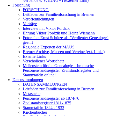
Verbände e. V. (DAGV) (externer Link)
Forschung
FORSCHUNG
Leitfaden zur Familienforschung in Bremen
Veröffentlichungen
Vorträge
Interview mit Viktor Pordzik
Ehrung Viktor Pordzik und Heinz Wiemann
Fotoreihe: Ernst Schütze als "Verdienter Genealoge"
geehrt
Regionale Experten der MAUS
Bremer Archive, Museen und Vereine (ext. Links)
Externe Links
Verschollener Wortschatz
Meilenstein für die Genealogie – bremische
Personenstandsregister, Zivilstandsregister und
Stammtafeln online!
Datensammlungen
DATENSAMMLUNGEN
Leitfaden zur Familienforschung in Bremen
Metasuche
Personenstandsregister ab 1874/76
Zivilstandsregister 1811-1875
Stammtafeln 1824 - 1933
Kirchenbücher