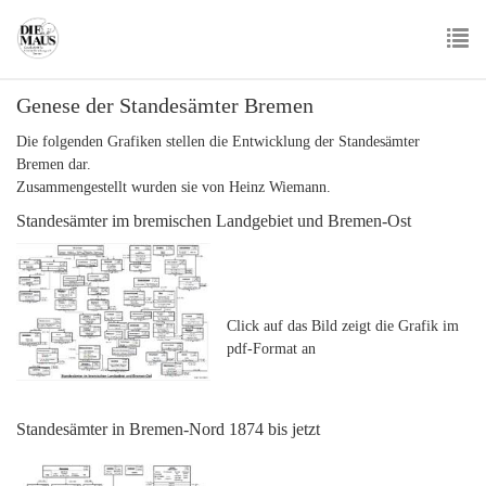
Skip
to
main
To
content
Genese der Standesämter Bremen
nav
Die folgenden Grafiken stellen die Entwicklung der Standesämter
Bremen dar.
Zusammengestellt wurden sie von Heinz Wiemann.
Standesämter im bremischen Landgebiet und Bremen-Ost
Click auf das Bild zeigt die Grafik im
pdf-Format an
Standesämter in Bremen-Nord 1874 bis jetzt