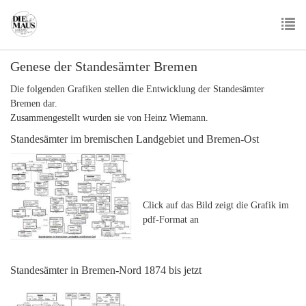
Skip
to
main
To
content
Genese der Standesämter Bremen
nav
Die folgenden Grafiken stellen die Entwicklung der Standesämter
Bremen dar.
Zusammengestellt wurden sie von Heinz Wiemann.
Standesämter im bremischen Landgebiet und Bremen-Ost
Click auf das Bild zeigt die Grafik im
pdf-Format an
Standesämter in Bremen-Nord 1874 bis jetzt