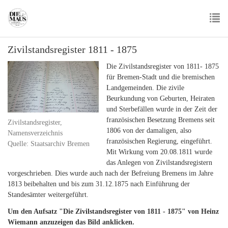
Skip
to
main
To
content
Zivilstandsregister 1811 - 1875
nav
Die Zivilstandsregister von 1811- 1875
für Bremen-Stadt und die bremischen
Landgemeinden. Die zivile
Beurkundung von Geburten, Heiraten
und Sterbefällen wurde in der Zeit der
französischen Besetzung Bremens seit
Zivilstandsregister,
1806 von der damaligen, also
Namensverzeichnis
französischen Regierung, eingeführt.
Quelle: Staatsarchiv Bremen
Mit Wirkung vom 20.08.1811 wurde
das Anlegen von Zivilstandsregistern
vorgeschrieben. Dies wurde auch nach der Befreiung Bremens im Jahre
1813 beibehalten und bis zum 31.12.1875 nach Einführung der
Standesämter weitergeführt.
Um den Aufsatz "Die Zivilstandsregister von 1811 - 1875" von Heinz
Wiemann anzuzeigen das Bild anklicken.