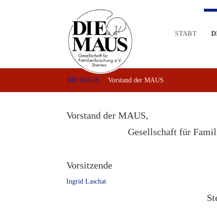
Skip
to
main
START
D
content
DIE MAUS
Vorstand der MAUS
Vorstand der MAUS,
Gesellschaft für Fami
Vorsitzende
Ingrid Laschat
St