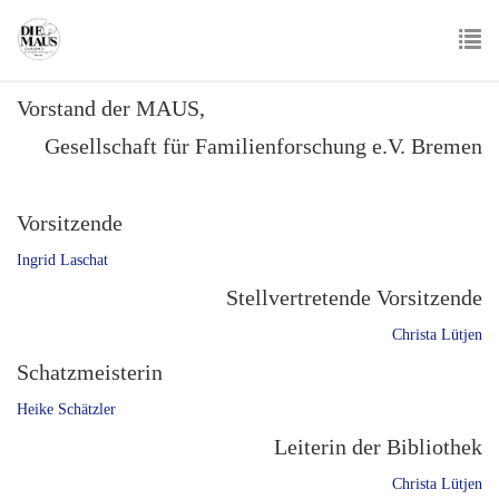
Skip
to
main
To
content
Vorstand der MAUS,
nav
Gesellschaft für Familienforschung e.V. Bremen
Vorsitzende
Ingrid Laschat
Stellvertretende Vorsitzende
Christa Lütjen
Schatzmeisterin
Heike Schätzler
Leiterin der Bibliothek
Christa Lütjen