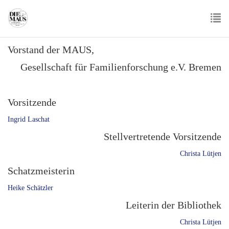
Skip
to
main
To
content
Vorstand der MAUS,
nav
Gesellschaft für Familienforschung e.V. Bremen
Vorsitzende
Ingrid Laschat
Stellvertretende Vorsitzende
Christa Lütjen
Schatzmeisterin
Heike Schätzler
Leiterin der Bibliothek
Christa Lütjen