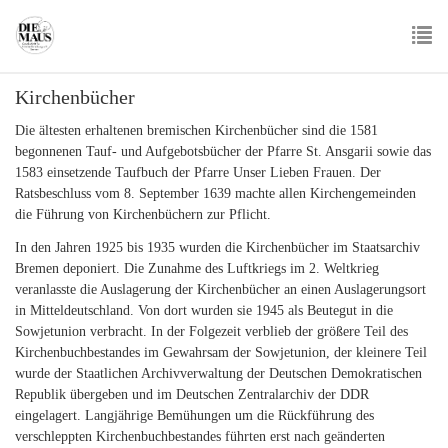
Skip
to
main
To
content
Kirchenbücher
nav
Die ältesten erhaltenen bremischen Kirchenbücher sind die 1581
begonnenen Tauf- und Aufgebotsbücher der Pfarre St. Ansgarii sowie das
1583 einsetzende Taufbuch der Pfarre Unser Lieben Frauen. Der
Ratsbeschluss vom 8. September 1639 machte allen Kirchengemeinden
die Führung von Kirchenbüchern zur Pflicht.
In den Jahren 1925 bis 1935 wurden die Kirchenbücher im Staatsarchiv
Bremen deponiert. Die Zunahme des Luftkriegs im 2. Weltkrieg
veranlasste die Auslagerung der Kirchenbücher an einen Auslagerungsort
in Mitteldeutschland. Von dort wurden sie 1945 als Beutegut in die
Sowjetunion verbracht. In der Folgezeit verblieb der größere Teil des
Kirchenbuchbestandes im Gewahrsam der Sowjetunion, der kleinere Teil
wurde der Staatlichen Archivverwaltung der Deutschen Demokratischen
Republik übergeben und im Deutschen Zentralarchiv der DDR
eingelagert. Langjährige Bemühungen um die Rückführung des
verschleppten Kirchenbuchbestandes führten erst nach geänderten