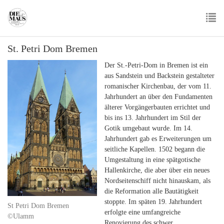
Skip
to
main
To
content
St. Petri Dom Bremen
nav
Der St.-Petri-Dom in Bremen ist ein
aus Sandstein und Backstein gestalteter
romanischer Kirchenbau, der vom 11.
Jahrhundert an über den Fundamenten
älterer Vorgängerbauten errichtet und
bis ins 13. Jahrhundert im Stil der
Gotik umgebaut wurde. Im 14.
Jahrhundert gab es Erweiterungen um
seitliche Kapellen. 1502 begann die
Umgestaltung in eine spätgotische
Hallenkirche, die aber über ein neues
Nordseitenschiff nicht hinauskam, als
die Reformation alle Bautätigkeit
stoppte. Im späten 19. Jahrhundert
St Petri Dom Bremen
erfolgte eine umfangreiche
©Ulamm
Renovierung des schwer