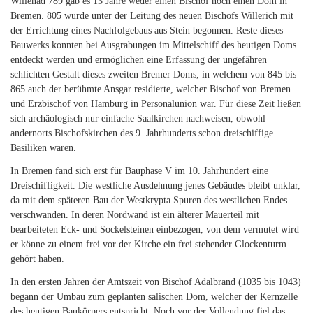
Willehad 789 gab es 13 Jahre weder einen Bischof noch einen Dom in
Bremen. 805 wurde unter der Leitung des neuen Bischofs Willerich mit
der Errichtung eines Nachfolgebaus aus Stein begonnen. Reste dieses
Bauwerks konnten bei Ausgrabungen im Mittelschiff des heutigen Doms
entdeckt werden und ermöglichen eine Erfassung der ungefähren
schlichten Gestalt dieses zweiten Bremer Doms, in welchem von 845 bis
865 auch der berühmte Ansgar residierte, welcher Bischof von Bremen
und Erzbischof von Hamburg in Personalunion war. Für diese Zeit ließen
sich archäologisch nur einfache Saalkirchen nachweisen, obwohl
andernorts Bischofskirchen des 9. Jahrhunderts schon dreischiffige
Basiliken waren.
In Bremen fand sich erst für Bauphase V im 10. Jahrhundert eine
Dreischiffigkeit. Die westliche Ausdehnung jenes Gebäudes bleibt unklar,
da mit dem späteren Bau der Westkrypta Spuren des westlichen Endes
verschwanden. In deren Nordwand ist ein älterer Mauerteil mit
bearbeiteten Eck- und Sockelsteinen einbezogen, von dem vermutet wird
er könne zu einem frei vor der Kirche ein frei stehender Glockenturm
gehört haben.
In den ersten Jahren der Amtszeit von Bischof Adalbrand (1035 bis 1043)
begann der Umbau zum geplanten salischen Dom, welcher der Kernzelle
des heutigen Baukörpers entspricht. Noch vor der Vollendung fiel das