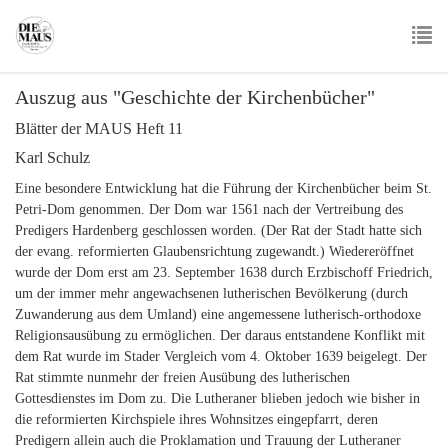
Skip
to
main
To
content
Auszug aus "Geschichte der Kirchenbücher"
nav
Blätter der MAUS Heft 11
Karl Schulz
Eine besondere Entwicklung hat die Führung der Kirchenbücher beim St.
Petri-Dom genommen. Der Dom war 1561 nach der Vertreibung des
Predigers Hardenberg geschlossen worden. (Der Rat der Stadt hatte sich
der evang. reformierten Glaubensrichtung zugewandt.) Wiedereröffnet
wurde der Dom erst am 23. September 1638 durch Erzbischoff Friedrich,
um der immer mehr angewachsenen lutherischen Bevölkerung (durch
Zuwanderung aus dem Umland) eine angemessene lutherisch-orthodoxe
Religionsausübung zu ermöglichen. Der daraus entstandene Konflikt mit
dem Rat wurde im Stader Vergleich vom 4. Oktober 1639 beigelegt.
Der
Rat stimmte nunmehr der freien Ausübung des lutherischen
Gottesdienstes im Dom zu. Die Lutheraner blieben jedoch wie bisher in
die reformierten Kirchspiele ihres Wohnsitzes eingepfarrt, deren
Predigern allein auch die Proklamation und Trauung der Lutheraner