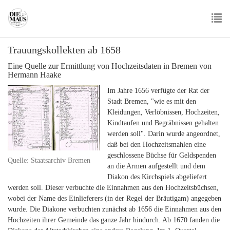
Skip
to
main
To
content
Trauungskollekten ab 1658
nav
Eine Quelle zur Ermittlung von Hochzeitsdaten in Bremen von
Hermann Haake
Im Jahre 1656 verfügte der Rat der
Stadt Bremen, "wie es mit den
Kleidungen, Verlöbnissen, Hochzeiten,
Kindtaufen und Begräbnissen gehalten
werden soll". Darin wurde angeordnet,
daß bei den Hochzeitsmahlen eine
geschlossene Büchse für Geldspenden
Quelle: Staatsarchiv Bremen
an die Armen aufgestellt und dem
Diakon des Kirchspiels abgeliefert
werden soll. Dieser verbuchte die Einnahmen aus den Hochzeitsbüchsen,
wobei der Name des Einlieferers (in der Regel der Bräutigam) angegeben
wurde. Die Diakone verbuchten zunächst ab 1656 die Einnahmen aus den
Hochzeiten ihrer Gemeinde das ganze Jahr hindurch. Ab 1670 fanden die