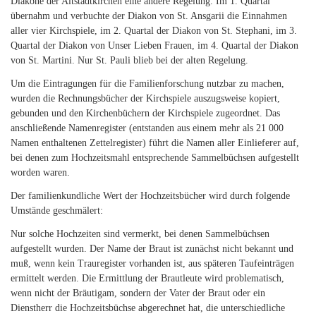
Diakone der Altstadtkirchen eine andere Regelung. Im 1. Quartal
übernahm und verbuchte der Diakon von St. Ansgarii die Einnahmen
aller vier Kirchspiele, im 2. Quartal der Diakon von St. Stephani, im 3.
Quartal der Diakon von Unser Lieben Frauen, im 4. Quartal der Diakon
von St. Martini. Nur St. Pauli blieb bei der alten Regelung.
Um die Eintragungen für die Familienforschung nutzbar zu machen,
wurden die Rechnungsbücher der Kirchspiele auszugsweise kopiert,
gebunden und den Kirchenbüchern der Kirchspiele zugeordnet. Das
anschließende Namenregister (entstanden aus einem mehr als 21 000
Namen enthaltenen Zettelregister) führt die Namen aller Einlieferer auf,
bei denen zum Hochzeitsmahl entsprechende Sammelbüchsen aufgestellt
worden waren.
Der familienkundliche Wert der Hochzeitsbücher wird durch folgende
Umstände geschmälert:
Nur solche Hochzeiten sind vermerkt, bei denen Sammelbüchsen
aufgestellt wurden. Der Name der Braut ist zunächst nicht bekannt und
muß, wenn kein Trauregister vorhanden ist, aus späteren Taufeinträgen
ermittelt werden. Die Ermittlung der Brautleute wird problematisch,
wenn nicht der Bräutigam, sondern der Vater der Braut oder ein
Dienstherr die Hochzeitsbüchse abgerechnet hat, die unterschiedliche