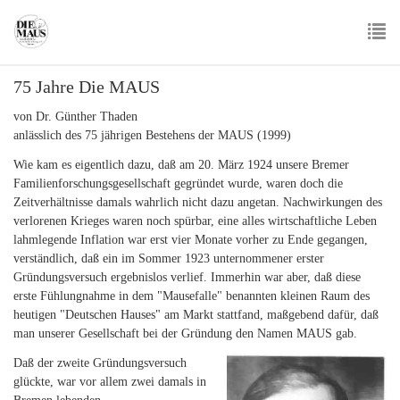
Skip
to
main
To
content
75 Jahre Die MAUS
nav
von Dr. Günther Thaden
anlässlich des 75 jährigen Bestehens der MAUS (1999)
Wie kam es eigentlich dazu, daß am 20. März 1924 unsere Bremer
Familienforschungsgesellschaft gegründet wurde, waren doch die
Zeitverhältnisse damals wahrlich nicht dazu angetan. Nachwirkungen des
verlorenen Krieges waren noch spürbar, eine alles wirtschaftliche Leben
lahmlegende Inflation war erst vier Monate vorher zu Ende gegangen,
verständlich, daß ein im Sommer 1923 unternommener erster
Gründungsversuch ergebnislos verlief. Immerhin war aber, daß diese
erste Fühlungnahme in dem "Mausefalle" benannten kleinen Raum des
heutigen "Deutschen Hauses" am Markt stattfand, maßgebend dafür, daß
man unserer Gesellschaft bei der Gründung den Namen MAUS gab.
Daß der zweite Gründungsversuch
glückte, war vor allem zwei damals in