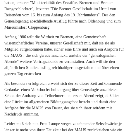
hatten, ersterer "Ministerialität des Erzstiftes Bremen und Bremer
Ratsgeschlechter", letzterer "Die Bremer Gesellschaft im Urteil von
Reisenden vom 16. bis zum Anfang des 19. Jahrhunderts". Der den
Genealogentag abschließende Ausflug führte nach Oldenburg und zum
Museumsdorf Cloppenburg.
Anfang 1986 teilt die Wittheit zu Bremen, eine Gemeinschaft
wissenschaftlicher Vereine, unserer Gesellschaft mit, daß sie sie als
Mitglied aufgenommen habe, sicher eine Ehre und auch ein Ansporn für
die MAUS , die sich gerade anschickt, anstelle der "genealogischen
Abende" weitere Vortragsabende zu veranstalten. Auch will sie den
alljährlichen Studienausflug reichhaltiger ausgestalten und über einen
ganzen Tag erstrecken.
Als besonders erfolgreich erweist sich der zu dieser Zeit aufkommende
Gedanke, einen Volkshochschullehrgang über Genealogie anzubieten.
Schon der Andrang von Teilnehmern am ersten Abend zeigt, daß hier
eine Lücke im allgemeinen Bildungsangebot besteht und damit eine
Aufgabe für die MAUS von Dauer, der sie sich ihrer seitdem mit
Nachdruck annimmt.
Leider muß sich nun Frau Lampe wegen zunehmender Sehschwäche je
länger je mehr von ihrer Tätigkeit bei der MAUS zurückziehen wie ein