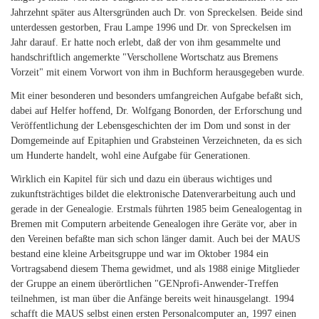
Jahrzehnt später aus Altersgründen auch Dr. von Spreckelsen. Beide sind
unterdessen gestorben, Frau Lampe 1996 und Dr. von Spreckelsen im
Jahr darauf. Er hatte noch erlebt, daß der von ihm gesammelte und
handschriftlich angemerkte "Verschollene Wortschatz aus Bremens
Vorzeit" mit einem Vorwort von ihm in Buchform herausgegeben wurde.
Mit einer besonderen und besonders umfangreichen Aufgabe befaßt sich,
dabei auf Helfer hoffend, Dr. Wolfgang Bonorden, der Erforschung und
Veröffentlichung der Lebensgeschichten der im Dom und sonst in der
Domgemeinde auf Epitaphien und Grabsteinen Verzeichneten, da es sich
um Hunderte handelt, wohl eine Aufgabe für Generationen.
Wirklich ein Kapitel für sich und dazu ein überaus wichtiges und
zukunftsträchtiges bildet die elektronische Datenverarbeitung auch und
gerade in der Genealogie. Erstmals führten 1985 beim Genealogentag in
Bremen mit Computern arbeitende Genealogen ihre Geräte vor, aber in
den Vereinen befaßte man sich schon länger damit. Auch bei der MAUS
bestand eine kleine Arbeitsgruppe und war im Oktober 1984 ein
Vortragsabend diesem Thema gewidmet, und als 1988 einige Mitglieder
der Gruppe an einem überörtlichen "GENprofi-Anwender-Treffen
teilnehmen, ist man über die Anfänge bereits weit hinausgelangt. 1994
schafft die MAUS selbst einen ersten Personalcomputer an, 1997 einen