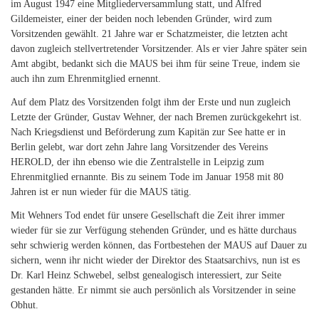
im August 1947 eine Mitgliederversammlung statt, und Alfred
Gildemeister, einer der beiden noch lebenden Gründer, wird zum
Vorsitzenden gewählt. 21 Jahre war er Schatzmeister, die letzten acht
davon zugleich stellvertretender Vorsitzender. Als er vier Jahre später sein
Amt abgibt, bedankt sich die MAUS bei ihm für seine Treue, indem sie
auch ihn zum Ehrenmitglied ernennt.
Auf dem Platz des Vorsitzenden folgt ihm der Erste und nun zugleich
Letzte der Gründer, Gustav Wehner, der nach Bremen zurückgekehrt ist.
Nach Kriegsdienst und Beförderung zum Kapitän zur See hatte er in
Berlin gelebt, war dort zehn Jahre lang Vorsitzender des Vereins
HEROLD, der ihn ebenso wie die Zentralstelle in Leipzig zum
Ehrenmitglied ernannte. Bis zu seinem Tode im Januar 1958 mit 80
Jahren ist er nun wieder für die MAUS tätig.
Mit Wehners Tod endet für unsere Gesellschaft die Zeit ihrer immer
wieder für sie zur Verfügung stehenden Gründer, und es hätte durchaus
sehr schwierig werden können, das Fortbestehen der MAUS auf Dauer zu
sichern, wenn ihr nicht wieder der Direktor des Staatsarchivs, nun ist es
Dr. Karl Heinz Schwebel, selbst genealogisch interessiert, zur Seite
gestanden hätte. Er nimmt sie auch persönlich als Vorsitzender in seine
Obhut.