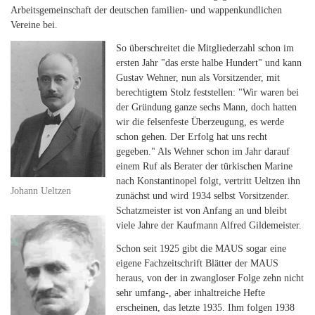
Arbeitsgemeinschaft der deutschen familien- und wappenkundlichen
Vereine bei.
So überschreitet die Mitgliederzahl schon im
ersten Jahr "das erste halbe Hundert" und kann
Gustav Wehner, nun als Vorsitzender, mit
berechtigtem Stolz feststellen: "Wir waren bei
der Gründung ganze sechs Mann, doch hatten
wir die felsenfeste Überzeugung, es werde
schon gehen. Der Erfolg hat uns recht
gegeben." Als Wehner schon im Jahr darauf
einem Ruf als Berater der türkischen Marine
nach Konstantinopel folgt, vertritt Ueltzen ihn
Johann Ueltzen
zunächst und wird 1934 selbst Vorsitzender.
Schatzmeister ist von Anfang an und bleibt
viele Jahre der Kaufmann Alfred Gildemeister.
Schon seit 1925 gibt die MAUS sogar eine
eigene Fachzeitschrift Blätter der MAUS
heraus, von der in zwangloser Folge zehn nicht
sehr umfang-, aber inhaltreiche Hefte
erscheinen, das letzte 1935. Ihm folgen 1938