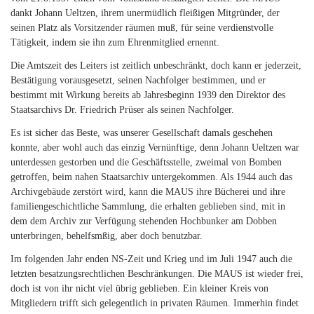
dankt Johann Ueltzen, ihrem unermüdlich fleißigen Mitgründer, der
seinen Platz als Vorsitzender räumen muß, für seine verdienstvolle
Tätigkeit, indem sie ihn zum Ehrenmitglied ernennt.
Die Amtszeit des Leiters ist zeitlich unbeschränkt, doch kann er jederzeit,
Bestätigung vorausgesetzt, seinen Nachfolger bestimmen, und er
bestimmt mit Wirkung bereits ab Jahresbeginn 1939 den Direktor des
Staatsarchivs Dr. Friedrich Prüser als seinen Nachfolger.
Es ist sicher das Beste, was unserer Gesellschaft damals geschehen
konnte, aber wohl auch das einzig Vernünftige, denn Johann Ueltzen war
unterdessen gestorben und die Geschäftsstelle, zweimal von Bomben
getroffen, beim nahen Staatsarchiv untergekommen. Als 1944 auch das
Archivgebäude zerstört wird, kann die MAUS ihre Bücherei und ihre
familiengeschichtliche Sammlung, die erhalten geblieben sind, mit in
dem dem Archiv zur Verfügung stehenden Hochbunker am Dobben
unterbringen, behelfsmßig, aber doch benutzbar.
Im folgenden Jahr enden NS-Zeit und Krieg und im Juli 1947 auch die
letzten besatzungsrechtlichen Beschränkungen. Die MAUS ist wieder frei,
doch ist von ihr nicht viel übrig geblieben. Ein kleiner Kreis von
Mitgliedern trifft sich gelegentlich in privaten Räumen. Immerhin findet