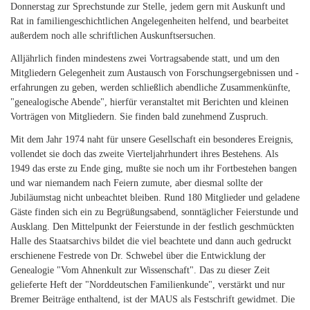
Donnerstag zur Sprechstunde zur Stelle, jedem gern mit Auskunft und
Rat in familiengeschichtlichen Angelegenheiten helfend, und bearbeitet
außerdem noch alle schriftlichen Auskunftsersuchen.
Alljährlich finden mindestens zwei Vortragsabende statt, und um den
Mitgliedern Gelegenheit zum Austausch von Forschungsergebnissen und -
erfahrungen zu geben, werden schließlich abendliche Zusammenkünfte,
"genealogische Abende", hierfür veranstaltet mit Berichten und kleinen
Vorträgen von Mitgliedern. Sie finden bald zunehmend Zuspruch.
Mit dem Jahr 1974 naht für unsere Gesellschaft ein besonderes Ereignis,
vollendet sie doch das zweite Vierteljahrhundert ihres Bestehens. Als
1949 das erste zu Ende ging, mußte sie noch um ihr Fortbestehen bangen
und war niemandem nach Feiern zumute, aber diesmal sollte der
Jubiläumstag nicht unbeachtet bleiben. Rund 180 Mitglieder und geladene
Gäste finden sich ein zu Begrüßungsabend, sonntäglicher Feierstunde und
Ausklang. Den Mittelpunkt der Feierstunde in der festlich geschmückten
Halle des Staatsarchivs bildet die viel beachtete und dann auch gedruckt
erschienene Festrede von Dr. Schwebel über die Entwicklung der
Genealogie "Vom Ahnenkult zur Wissenschaft". Das zu dieser Zeit
gelieferte Heft der "Norddeutschen Familienkunde", verstärkt und nur
Bremer Beiträge enthaltend, ist der MAUS als Festschrift gewidmet. Die