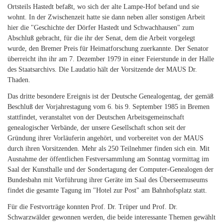
Ortsteils Hastedt befaßt, wo sich der alte Lampe-Hof befand und sie
wohnt. In der Zwischenzeit hatte sie dann neben aller sonstigen Arbeit
hier die "Geschichte der Dörfer Hastedt und Schwachhausen" zum
Abschluß gebracht, für die ihr der Senat, dem die Arbeit vorgelegt
wurde, den Bremer Preis für Heimatforschung zuerkannte. Der Senator
überreicht ihn ihr am 7. Dezember 1979 in einer Feierstunde in der Halle
des Staatsarchivs. Die Laudatio hält der Vorsitzende der MAUS Dr.
Thaden.
Das dritte besondere Ereignis ist der Deutsche Genealogentag, der gemäß
Beschluß der Vorjahrestagung vom 6. bis 9. September 1985 in Bremen
stattfindet, veranstaltet von der Deutschen Arbeitsgemeinschaft
genealogischer Verbände, der unsere Gesellschaft schon seit der
Gründung ihrer Vorläuferin angehört, und vorbereitet von der MAUS
durch ihren Vorsitzenden. Mehr als 250 Teilnehmer finden sich ein. Mit
Ausnahme der öffentlichen Festversammlung am Sonntag vormittag im
Saal der Kunsthalle und der Sondertagung der Computer-Genealogen der
Bundesbahn mit Vorführung ihrer Geräte im Saal des Überseemuseums
findet die gesamte Tagung im "Hotel zur Post" am Bahnhofsplatz statt.
Für die Festvorträge konnten Prof. Dr. Trüper und Prof. Dr.
Schwarzwälder gewonnen werden, die beide interessante Themen gewählt