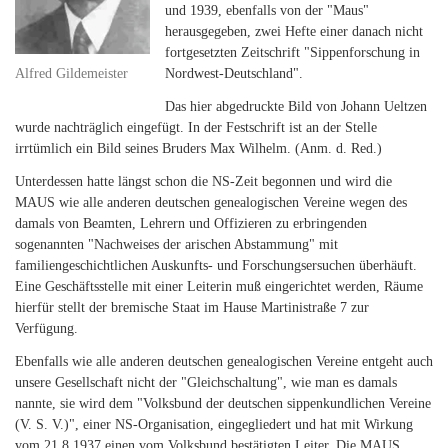
und 1939, ebenfalls von der "Maus"
herausgegeben, zwei Hefte einer danach nicht
fortgesetzten Zeitschrift "Sippenforschung in
Alfred Gildemeister
Nordwest-Deutschland".
Das hier abgedruckte Bild von Johann Ueltzen
wurde nachträglich eingefügt. In der Festschrift ist an der Stelle
irrtümlich ein Bild seines Bruders Max Wilhelm. (Anm. d. Red.)
Unterdessen hatte längst schon die NS-Zeit begonnen und wird die
MAUS wie alle anderen deutschen genealogischen Vereine wegen des
damals von Beamten, Lehrern und Offizieren zu erbringenden
sogenannten "Nachweises der arischen Abstammung" mit
familiengeschichtlichen Auskunfts- und Forschungsersuchen überhäuft.
Eine Geschäftsstelle mit einer Leiterin muß eingerichtet werden, Räume
hierfür stellt der bremische Staat im Hause Martinistraße 7 zur
Verfügung.
Ebenfalls wie alle anderen deutschen genealogischen Vereine entgeht auch
unsere Gesellschaft nicht der "Gleichschaltung", wie man es damals
nannte, sie wird dem "Volksbund der deutschen sippenkundlichen Vereine
(V. S. V.)", einer NS-Organisation, eingegliedert und hat mit Wirkung
vom 21.8.1937 einen vom Volksbund bestätigten Leiter. Die MAUS