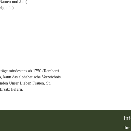
 Namen und Jahr)
iginale)
träge mindestens ab 1750 (Remberti
n, kann das alphabetische Verzeichnis
inden Unser Lieben Frauen, St.
Ersatz liefern.
In
Ihre