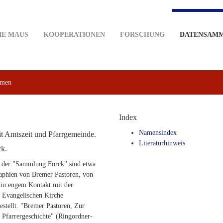
IE MAUS
KOOPERATIONEN
FORSCHUNG
DATENSAM
emen
Index
Namensindex
it Amtszeit und Pfarrgemeinde.
Literaturhinweis
ck.
 der "Sammlung Forck" sind etwa
aphien von Bremer Pastoren, von
 in engem Kontakt mit der
 Evangelischen Kirche
stellt. "Bremer Pastoren, Zur
Pfarrergeschichte" (Ringordner-