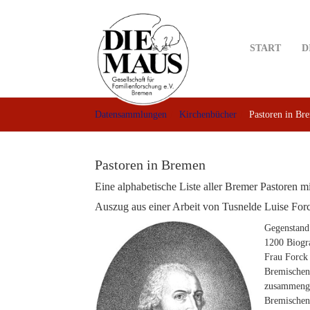
Skip
to
main
START
D
content
Datensammlungen
Kirchenbücher
Pastoren in Br
Pastoren in Bremen
Eine alphabetische Liste aller Bremer Pastoren m
Auszug aus einer Arbeit von Tusnelde Luise For
Gegenstand
1200 Biogr
Frau Forck
Bremischen
zusammenge
Bremischen 