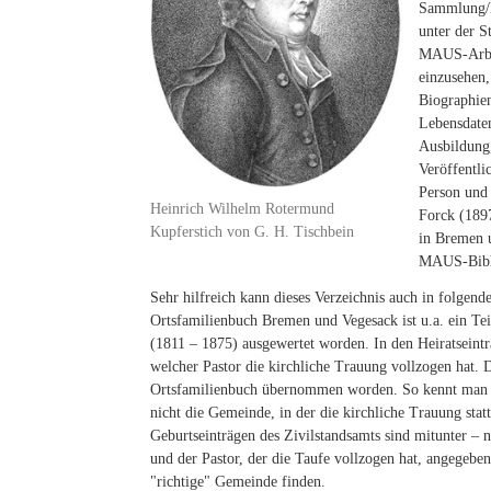
Sammlung/H
unter der 
MAUS-Arbei
einzusehen,
Biographien
Lebensdate
Ausbildung,
Veröffentli
Person und 
Heinrich Wilhelm Rotermund
Forck (189
Kupferstich von G. H. Tischbein
in Bremen 
MAUS-Bibl
Sehr hilfreich kann dieses Verzeichnis auch in folgend
Ortsfamilienbuch Bremen und Vegesack ist u.a. ein Tei
(1811 – 1875) ausgewertet worden. In den Heiratseintr
welcher Pastor die kirchliche Trauung vollzogen hat. D
Ortsfamilienbuch übernommen worden. So kennt man 
nicht die Gemeinde, in der die kirchliche Trauung stat
Geburtseinträgen des Zivilstandsamts sind mitunter – n
und der Pastor, der die Taufe vollzogen hat, angegeben
"richtige" Gemeinde finden.