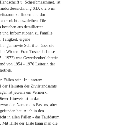
andschrift u. Schreibmaschine), ist
Standortbezeichnung XIX d 2 b im
tsraum zu finden und dort
 aber nicht auszuleihen. Die
 bestehen aus detaillierten
n und Informationen zu Familie,
 Tätigkeit, eigene
chungen sowie Schriften über die
ihr Wirken. Frau Tusnelda Luise
7 - 1972) war Gewerbeoberlehrerin
und von 1954 - 1970 Leiterin der
iothek.
en Fällen sein: In unserem
l der Heiraten des Zivilstandsamts
ägen ist jeweils ein Vermerk,
ieser Hinweis ist in das
zwar den Namen des Pastors, aber
tgefunden hat. Auch in den
icht in allen Fällen - das Taufdatum
. Mit Hilfe der Liste kann man die