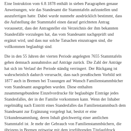
Eine Instruktion vom 6.8.1878 enthält in sieben Paragraphen genaue
Anweisungen, wie das Standesamt die Stammtafeln aufzustellen und
auszufertigen hatte. Dabei wurde nunmehr ausdrücklich bestimmt, dass
die Aufstellung der Stammtafel einen darauf gerichteten Antrag
voraussetzt, dass der Antragsteller ein Verzeichnis der ihm bekannten
Standesfälle vorzulegen hat, das vom Standesamt nachgeprüft und
ergänzt wird, und dass nur solche Tatsachen einzutragen sind, die
vollkommen beglaubigt sind.
Die in den 55 Jahren der vierten Periode angelegten 7655 Stammtafeln
gehen demnach ausnahmslos auf Anträge zurück. Die Zahl der Anträge
hat sich im Verlauf der Periode ständig verringert. Der Rückgang ist
wahrscheinlich dadurch verursacht, dass nach preußischem Vorbild seit
1877 auch in Bremen bei Trauungen auf Wunsch Familienstammbücher
vom Standesamt ausgegeben wurden. Diese enthalten
zusammengebundene Einzelvordrucke für beglaubigte Einträge jedes
Standesfalles, der in der Familie vorkommen kann. Wenn der Inhaber
regelmäßig nach Eintritt eines Standesfalles das Familienstammbuch dem
Standesamt zur Ergänzung vorgelegt hat, besitzt er eine
Urkundensammlung, deren Inhalt gleichwertig einer amtlichen
Stammtafel ist. Je mehr der Gebrauch von Familienstammbüchern, die
übrigens in Bremen zeitweise mit dem irreführenden Titelaufdruck