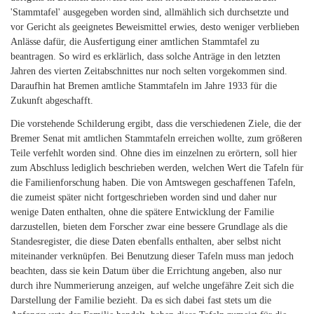
'Stammtafel' ausgegeben worden sind, allmählich sich durchsetzte und
vor Gericht als geeignetes Beweismittel erwies, desto weniger verblieben
Anlässe dafür, die Ausfertigung einer amtlichen Stammtafel zu
beantragen. So wird es erklärlich, dass solche Anträge in den letzten
Jahren des vierten Zeitabschnittes nur noch selten vorgekommen sind.
Daraufhin hat Bremen amtliche Stammtafeln im Jahre 1933 für die
Zukunft abgeschafft.
Die vorstehende Schilderung ergibt, dass die verschiedenen Ziele, die der
Bremer Senat mit amtlichen Stammtafeln erreichen wollte, zum größeren
Teile verfehlt worden sind. Ohne dies im einzelnen zu erörtern, soll hier
zum Abschluss lediglich beschrieben werden, welchen Wert die Tafeln für
die Familienforschung haben. Die von Amtswegen geschaffenen Tafeln,
die zumeist später nicht fortgeschrieben worden sind und daher nur
wenige Daten enthalten, ohne die spätere Entwicklung der Familie
darzustellen, bieten dem Forscher zwar eine bessere Grundlage als die
Standesregister, die diese Daten ebenfalls enthalten, aber selbst nicht
miteinander verknüpfen. Bei Benutzung dieser Tafeln muss man jedoch
beachten, dass sie kein Datum über die Errichtung angeben, also nur
durch ihre Nummerierung anzeigen, auf welche ungefähre Zeit sich die
Darstellung der Familie bezieht. Da es sich dabei fast stets um die