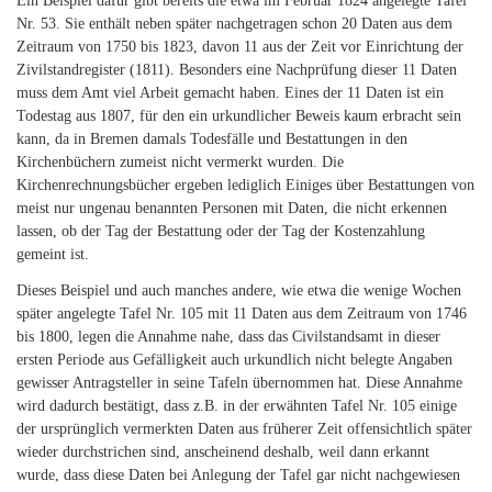
Ein Beispiel dafür gibt bereits die etwa im Februar 1824 angelegte Tafel
Nr. 53. Sie enthält neben später nachgetragen schon 20 Daten aus dem
Zeitraum von 1750 bis 1823, davon 11 aus der Zeit vor Einrichtung der
Zivilstandregister (1811). Besonders eine Nachprüfung dieser 11 Daten
muss dem Amt viel Arbeit gemacht haben. Eines der 11 Daten ist ein
Todestag aus 1807, für den ein urkundlicher Beweis kaum erbracht sein
kann, da in Bremen damals Todesfälle und Bestattungen in den
Kirchenbüchern zumeist nicht vermerkt wurden. Die
Kirchenrechnungsbücher ergeben lediglich Einiges über Bestattungen von
meist nur ungenau benannten Personen mit Daten, die nicht erkennen
lassen, ob der Tag der Bestattung oder der Tag der Kostenzahlung
gemeint ist.
Dieses Beispiel und auch manches andere, wie etwa die wenige Wochen
später angelegte Tafel Nr. 105 mit 11 Daten aus dem Zeitraum von 1746
bis 1800, legen die Annahme nahe, dass das Civilstandsamt in dieser
ersten Periode aus Gefälligkeit auch urkundlich nicht belegte Angaben
gewisser Antragsteller in seine Tafeln übernommen hat. Diese Annahme
wird dadurch bestätigt, dass z.B. in der erwähnten Tafel Nr. 105 einige
der ursprünglich vermerkten Daten aus früherer Zeit offensichtlich später
wieder durchstrichen sind, anscheinend deshalb, weil dann erkannt
wurde, dass diese Daten bei Anlegung der Tafel gar nicht nachgewiesen