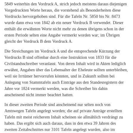
5849 weiterhin den Vordruck A, strich jedoch meistens daraus diejenigen
Vorgedruckten Worte heraus, die vorstehend als Besonderheiten diese
Vordrucks hervorgehoben sind. Für die Tafeln Nr. 5850 bis Nr. 8473
wurde dann etwa von 1842 ab ein neuer Vordruck B verwendet. Dieser
enthält die erwähnten Worte nicht mehr zu denen übrigens schon in der
ersten Periode selten eine Angabe vermerkt worden war; im Übrigen
gleicht der Vordruck B dem Vordruck A.
Die Streichungen im Vordruck A und die entsprechende Kürzung der
Vordrucks B sind offenbar durch eine Instruktion von 1833 für die
Civilstandsschreiber veranlasst. Von deren Inhalt wird in Akten lediglich
erwähnt, Angaben über das Lebensalter der Eheleute sollten unterbleiben,
weil sie Irrtümer hervorrufen könnten, und in Zukunft sollten bei
Anlegung von Stammtafeln auch Einträge aus den Standesregistern der
Jahre vor 1824 vermerkt werden, was die Schreiber bis dahin
anscheinend nicht immer beachtet hatten.
In dieser zweiten Periode sind anscheinend nur selten noch von
Amtswegen Tafeln angelegt worden; die auf private Anträge erstellten
Tafeln mit meist reicherem Inhalt scheinen sie allmählich verdrängt zu
haben. Das ergibt sich auch daraus, dass in den etwa 39 Jahren des
zweiten Zeitabschnittes nur 3101 Tafeln angelegt wurden, also im