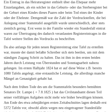
Ein Eintrag in das Heiratsregister enthielt über das Ehepaar mehr
Einzelangaben, als ein solcher in das Geburts- oder das Sterberegister bei
der Geburt eines Kindes dieses Paares oder beim Tod eines der Kinder
oder der Eheleute. Demgemäß war die Zahl der Vordruckstellen, die bei
Anlegung einer Stammtafel ausgefüllt wurde unterschiedlich, aber stets
ziemlich gering. Erst wenn in der Familie wieder ein Standesfall eintrat
waren zur Übertragung des dadurch veranlassten Registereintrages in die
Tafel weitere Stellen des Vordrucks zu beschriften.
Da also anfangs für jeden neuen Registereintrag eine Tafel zu erstellen
war, musste der damit befaßte Schreiber sich stets beeilen, um mit dem
ständigen Zugang Schritt zu halten. Das ist ihm in den ersten beiden
Jahren durch Leistung von Überstunden und Sonntagsarbeit nahezu
gelungen. Im ersten Halbjahr 1824 hat er auf diese Weise z.B. bereits
1080 Tafeln angelegt, eine erstaunliche Leistung, die allerdings manche
Mängel an Genauigkeit gehabt hat.
Nach dem frühen Tode des um die Stammtafeln besonders bemühten
Senators Dr. Lampe ( + 7.8.1825 ) hat das Civilstandsamt diesen Teil
seiner vielfältigen Aufgaben nicht mehr wie bisher bewältigen können.
Am Ende des etwa zehnjährigen ersten Zeitabschnittes lagen deshalb erst
5372 Tafeln vor, obwohl allein wegen neu eingetragener Standesfälle