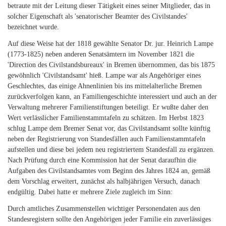
betraute mit der Leitung dieser Tätigkeit eines seiner Mitglieder, das in
solcher Eigenschaft als 'senatorischer Beamter des Civilstandes'
bezeichnet wurde.
Auf diese Weise hat der 1818 gewählte Senator Dr. jur. Heinrich Lampe
(1773-1825) neben anderen Senatsämtern im November 1821 die
'Direction des Civilstandsbureaux' in Bremen übernommen, das bis 1875
gewöhnlich 'Civilstandsamt' hieß. Lampe war als Angehöriger eines
Geschlechtes, das einige Ahnenlinien bis ins mittelalterliche Bremen
zurückverfolgen kann, an Familiengeschichte interessiert und auch an der
Verwaltung mehrerer Familienstiftungen beteiligt. Er wußte daher den
Wert verlässlicher Familienstammtafeln zu schätzen. Im Herbst 1823
schlug Lampe dem Bremer Senat vor, das Civilstandsamt sollte künftig
neben der Registrierung von Standesfällen auch Familienstammtafeln
aufstellen und diese bei jedem neu registriertem Standesfall zu ergänzen.
Nach Prüfung durch eine Kommission hat der Senat daraufhin die
Aufgaben des Civilstandsamtes vom Beginn des Jahres 1824 an, gemäß
dem Vorschlag erweitert, zunächst als halbjährigen Versuch, danach
endgültig. Dabei hatte er mehrere Ziele zugleich im Sinn:
Durch amtliches Zusammenstellen wichtiger Personendaten aus den
Standesregistern sollte den Angehörigen jeder Familie ein zuverlässiges