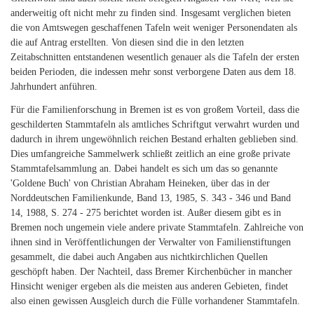
anderweitig oft nicht mehr zu finden sind. Insgesamt verglichen bieten
die von Amtswegen geschaffenen Tafeln weit weniger Personendaten als
die auf Antrag erstellten. Von diesen sind die in den letzten
Zeitabschnitten entstandenen wesentlich genauer als die Tafeln der ersten
beiden Perioden, die indessen mehr sonst verborgene Daten aus dem 18.
Jahrhundert anführen.
Für die Familienforschung in Bremen ist es von großem Vorteil, dass die
geschilderten Stammtafeln als amtliches Schriftgut verwahrt wurden und
dadurch in ihrem ungewöhnlich reichen Bestand erhalten geblieben sind.
Dies umfangreiche Sammelwerk schließt zeitlich an eine große private
Stammtafelsammlung an. Dabei handelt es sich um das so genannte
'Goldene Buch' von Christian Abraham Heineken, über das in der
Norddeutschen Familienkunde, Band 13, 1985, S. 343 - 346 und Band
14, 1988, S. 274 - 275 berichtet worden ist. Außer diesem gibt es in
Bremen noch ungemein viele andere private Stammtafeln. Zahlreiche von
ihnen sind in Veröffentlichungen der Verwalter von Familienstiftungen
gesammelt, die dabei auch Angaben aus nichtkirchlichen Quellen
geschöpft haben. Der Nachteil, dass Bremer Kirchenbücher in mancher
Hinsicht weniger ergeben als die meisten aus anderen Gebieten, findet
also einen gewissen Ausgleich durch die Fülle vorhandener Stammtafeln.