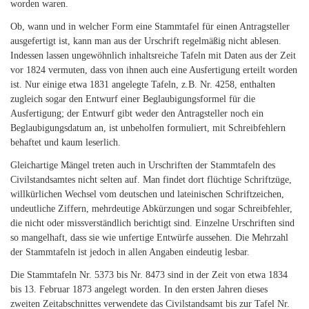
worden waren.
Ob, wann und in welcher Form eine Stammtafel für einen Antragsteller
ausgefertigt ist, kann man aus der Urschrift regelmäßig nicht ablesen.
Indessen lassen ungewöhnlich inhaltsreiche Tafeln mit Daten aus der Zeit
vor 1824 vermuten, dass von ihnen auch eine Ausfertigung erteilt worden
ist. Nur einige etwa 1831 angelegte Tafeln, z.B. Nr. 4258, enthalten
zugleich sogar den Entwurf einer Beglaubigungsformel für die
Ausfertigung; der Entwurf gibt weder den Antragsteller noch ein
Beglaubigungsdatum an, ist unbeholfen formuliert, mit Schreibfehlern
behaftet und kaum leserlich.
Gleichartige Mängel treten auch in Urschriften der Stammtafeln des
Civilstandsamtes nicht selten auf. Man findet dort flüchtige Schriftzüge,
willkürlichen Wechsel vom deutschen und lateinischen Schriftzeichen,
undeutliche Ziffern, mehrdeutige Abkürzungen und sogar Schreibfehler,
die nicht oder missverständlich berichtigt sind. Einzelne Urschriften sind
so mangelhaft, dass sie wie unfertige Entwürfe aussehen. Die Mehrzahl
der Stammtafeln ist jedoch in allen Angaben eindeutig lesbar.
Die Stammtafeln Nr. 5373 bis Nr. 8473 sind in der Zeit von etwa 1834
bis 13. Februar 1873 angelegt worden. In den ersten Jahren dieses
zweiten Zeitabschnittes verwendete das Civilstandsamt bis zur Tafel Nr.