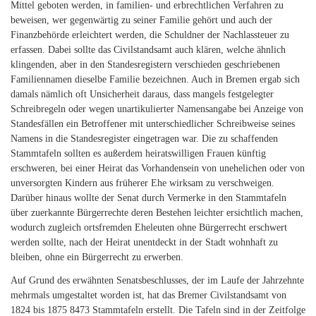
Mittel geboten werden, in familien- und erbrechtlichen Verfahren zu
beweisen, wer gegenwärtig zu seiner Familie gehört und auch der
Finanzbehörde erleichtert werden, die Schuldner der Nachlassteuer zu
erfassen. Dabei sollte das Civilstandsamt auch klären, welche ähnlich
klingenden, aber in den Standesregistern verschieden geschriebenen
Familiennamen dieselbe Familie bezeichnen. Auch in Bremen ergab sich
damals nämlich oft Unsicherheit daraus, dass mangels festgelegter
Schreibregeln oder wegen unartikulierter Namensangabe bei Anzeige von
Standesfällen ein Betroffener mit unterschiedlicher Schreibweise seines
Namens in die Standesregister eingetragen war. Die zu schaffenden
Stammtafeln sollten es außerdem heiratswilligen Frauen künftig
erschweren, bei einer Heirat das Vorhandensein von unehelichen oder von
unversorgten Kindern aus früherer Ehe wirksam zu verschweigen.
Darüber hinaus wollte der Senat durch Vermerke in den Stammtafeln
über zuerkannte Bürgerrechte deren Bestehen leichter ersichtlich machen,
wodurch zugleich ortsfremden Eheleuten ohne Bürgerrecht erschwert
werden sollte, nach der Heirat unentdeckt in der Stadt wohnhaft zu
bleiben, ohne ein Bürgerrecht zu erwerben.
Auf Grund des erwähnten Senatsbeschlusses, der im Laufe der Jahrzehnte
mehrmals umgestaltet worden ist, hat das Bremer Civilstandsamt von
1824 bis 1875 8473 Stammtafeln erstellt. Die Tafeln sind in der Zeitfolge