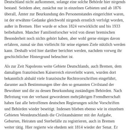
Deutschland nicht aufkommen, solange eine solche Behörde hier nirgends
bestand. Seitdem aber, zunächst nur in einzelnen Gebieten und ab 1876
überall, Ämter zur Beurkundung des Personenstandes eingerichtet waren,
ist der erwähnte Gedanke gleichwohl nirgends ernstlich verfolgt worden,
außer in Bremen. Hier wurde er schon 1824 verwirklicht und bis 1933
beibehalten. Mancher Familienforscher wird von dieser bremischen
Besonderheit noch nichts gehört haben, aber wohl gerne einiges davon
erfahren, zumal sie ihm vielleicht für seine eigenen Ziele nützlich werden
kann. Deshalb wird hier darüber berichtet werden, nachdem vorweg ihr
geschichtlicher Hintergrund beleuchtet ist.
Als zur Zeit Napoleons weite Gebiete Deutschlands, auch Bremen, dem
damaligen französischen Kaiserreich einverleibt waren, wurden dort
bekanntlich alsbald viele französische Rechtsvorschriften eingeführt,
darunter auch Bestimmungen über den so genannten Civilstand der
Bewohner und die zu dessen Beurkundung zuständigen Behörden. Nach
Befreiung von der verhasst gewordenen mehrjährigen Fremdherrschaft
haben fast alle betroffenen deutschen Regierungen solche Vorschriften
und Behörden wieder beseitigt. Indessen blieben ebenso wie in einzelnen
Gebieten Westdeutschlands die Civilstandsämter mit der Aufgabe,
Geburten, Heiraten und Sterbefälle zu registrieren, auch in Bremen
weiter tätig. Hier regierte wie ehedem seit 1814 wieder der Senat. Er