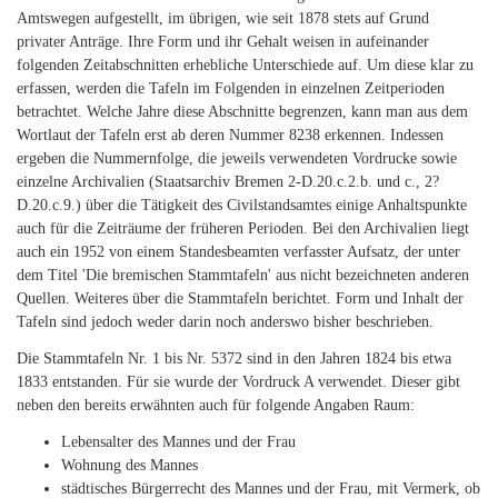
Amtswegen aufgestellt, im übrigen, wie seit 1878 stets auf Grund
privater Anträge. Ihre Form und ihr Gehalt weisen in aufeinander
folgenden Zeitabschnitten erhebliche Unterschiede auf. Um diese klar zu
erfassen, werden die Tafeln im Folgenden in einzelnen Zeitperioden
betrachtet. Welche Jahre diese Abschnitte begrenzen, kann man aus dem
Wortlaut der Tafeln erst ab deren Nummer 8238 erkennen. Indessen
ergeben die Nummernfolge, die jeweils verwendeten Vordrucke sowie
einzelne Archivalien (Staatsarchiv Bremen 2-D.20.c.2.b. und c., 2?
D.20.c.9.) über die Tätigkeit des Civilstandsamtes einige Anhaltspunkte
auch für die Zeiträume der früheren Perioden. Bei den Archivalien liegt
auch ein 1952 von einem Standesbeamten verfasster Aufsatz, der unter
dem Titel 'Die bremischen Stammtafeln' aus nicht bezeichneten anderen
Quellen. Weiteres über die Stammtafeln berichtet. Form und Inhalt der
Tafeln sind jedoch weder darin noch anderswo bisher beschrieben.
Die Stammtafeln Nr. 1 bis Nr. 5372 sind in den Jahren 1824 bis etwa
1833 entstanden. Für sie wurde der Vordruck A verwendet. Dieser gibt
neben den bereits erwähnten auch für folgende Angaben Raum:
Lebensalter des Mannes und der Frau
Wohnung des Mannes
städtisches Bürgerrecht des Mannes und der Frau, mit Vermerk, ob