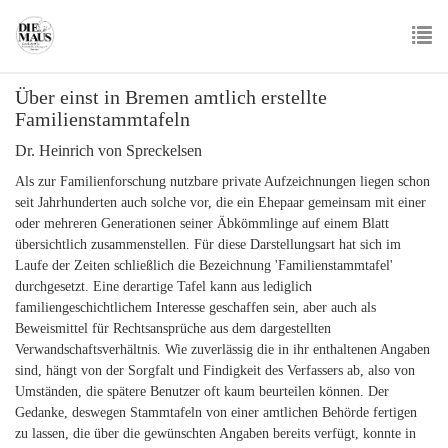
Skip
to
main
To
content
Über einst in Bremen amtlich erstellte
nav
Familienstammtafeln
Dr. Heinrich von Spreckelsen
Als zur Familienforschung nutzbare private Aufzeichnungen liegen schon
seit Jahrhunderten auch solche vor, die ein Ehepaar gemeinsam mit einer
oder mehreren Generationen seiner Äbkömmlinge auf einem Blatt
übersichtlich zusammenstellen. Für diese Darstellungsart hat sich im
Laufe der Zeiten schließlich die Bezeichnung 'Familienstammtafel'
durchgesetzt. Eine derartige Tafel kann aus lediglich
familiengeschichtlichem Interesse geschaffen sein, aber auch als
Beweismittel für Rechtsansprüche aus dem dargestellten
Verwandschaftsverhältnis. Wie zuverlässig die in ihr enthaltenen Angaben
sind, hängt von der Sorgfalt und Findigkeit des Verfassers ab, also von
Umständen, die spätere Benutzer oft kaum beurteilen können. Der
Gedanke, deswegen Stammtafeln von einer amtlichen Behörde fertigen
zu lassen, die über die gewünschten Angaben bereits verfügt, konnte in