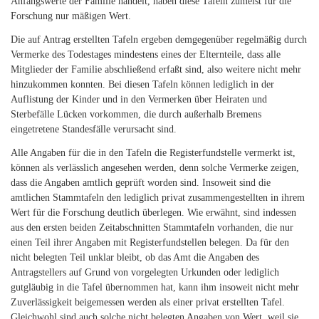
Anfangswerte der Familie handelt, haben diese Tafeln zumeist für die
Forschung nur mäßigen Wert.
Die auf Antrag erstellten Tafeln ergeben demgegenüber regelmäßig durch
Vermerke des Todestages mindestens eines der Elternteile, dass alle
Mitglieder der Familie abschließend erfaßt sind, also weitere nicht mehr
hinzukommen konnten. Bei diesen Tafeln können lediglich in der
Auflistung der Kinder und in den Vermerken über Heiraten und
Sterbefälle Lücken vorkommen, die durch außerhalb Bremens
eingetretene Standesfälle verursacht sind.
Alle Angaben für die in den Tafeln die Registerfundstelle vermerkt ist,
können als verlässlich angesehen werden, denn solche Vermerke zeigen,
dass die Angaben amtlich geprüft worden sind. Insoweit sind die
amtlichen Stammtafeln den lediglich privat zusammengestellten in ihrem
Wert für die Forschung deutlich überlegen. Wie erwähnt, sind indessen
aus den ersten beiden Zeitabschnitten Stammtafeln vorhanden, die nur
einen Teil ihrer Angaben mit Registerfundstellen belegen. Da für den
nicht belegten Teil unklar bleibt, ob das Amt die Angaben des
Antragstellers auf Grund von vorgelegten Urkunden oder lediglich
gutgläubig in die Tafel übernommen hat, kann ihm insoweit nicht mehr
Zuverlässigkeit beigemessen werden als einer privat erstellten Tafel.
Gleichwohl sind auch solche nicht belegten Angaben von Wert, weil sie