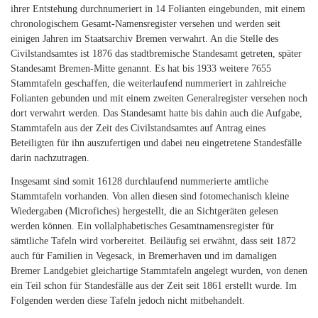
ihrer Entstehung durchnumeriert in 14 Folianten eingebunden, mit einem
chronologischem Gesamt-Namensregister versehen und werden seit
einigen Jahren im Staatsarchiv Bremen verwahrt. An die Stelle des
Civilstandsamtes ist 1876 das stadtbremische Standesamt getreten, später
Standesamt Bremen-Mitte genannt. Es hat bis 1933 weitere 7655
Stammtafeln geschaffen, die weiterlaufend nummeriert in zahlreiche
Folianten gebunden und mit einem zweiten Generalregister versehen noch
dort verwahrt werden. Das Standesamt hatte bis dahin auch die Aufgabe,
Stammtafeln aus der Zeit des Civilstandsamtes auf Antrag eines
Beteiligten für ihn auszufertigen und dabei neu eingetretene Standesfälle
darin nachzutragen.
Insgesamt sind somit 16128 durchlaufend nummerierte amtliche
Stammtafeln vorhanden. Von allen diesen sind fotomechanisch kleine
Wiedergaben (Microfiches) hergestellt, die an Sichtgeräten gelesen
werden können. Ein vollalphabetisches Gesamtnamensregister für
sämtliche Tafeln wird vorbereitet. Beiläufig sei erwähnt, dass seit 1872
auch für Familien in Vegesack, in Bremerhaven und im damaligen
Bremer Landgebiet gleichartige Stammtafeln angelegt wurden, von denen
ein Teil schon für Standesfälle aus der Zeit seit 1861 erstellt wurde. Im
Folgenden werden diese Tafeln jedoch nicht mitbehandelt.