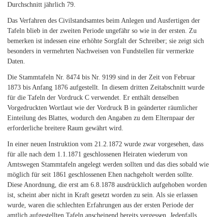
Durchschnitt jährlich 79.
Das Verfahren des Civilstandsamtes beim Anlegen und Ausfertigen der
Tafeln blieb in der zweiten Periode ungefähr so wie in der ersten. Zu
bemerken ist indessen eine erhöhte Sorgfalt der Schreiber; sie zeigt sich
besonders in vermehrten Nachweisen von Fundstellen für vermerkte
Daten.
Die Stammtafeln Nr. 8474 bis Nr. 9199 sind in der Zeit von Februar
1873 bis Anfang 1876 aufgestellt. In diesem dritten Zeitabschnitt wurde
für die Tafeln der Vordruck C verwendet. Er enthält denselben
Vorgedruckten Wortlaut wie der Vordruck B in geänderter räumlicher
Einteilung des Blattes, wodurch den Angaben zu dem Elternpaar der
erforderliche breitere Raum gewährt wird.
In einer neuen Instruktion vom 21.2.1872 wurde zwar vorgesehen, dass
für alle nach dem 1.1.1871 geschlossenen Heiraten wiederum von
Amtswegen Stammtafeln angelegt werden sollten und das dies sobald wie
möglich für seit 1861 geschlossenen Ehen nachgeholt werden sollte.
Diese Anordnung, die erst am 6.8.1878 ausdrücklich aufgehoben worden
ist, scheint aber nicht in Kraft gesetzt worden zu sein. Als sie erlassen
wurde, waren die schlechten Erfahrungen aus der ersten Periode der
amtlich aufgestellten Tafeln anscheinend bereits vergessen. Jedenfalls