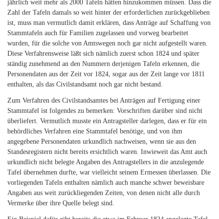
jährlich weit mehr als 2000 Tafeln hätten hinzukommen müssen. Dass die
Zahl der Tafeln damals so weit hinter der erforderlichen zurückgeblieben
ist, muss man vermutlich damit erklären, dass Anträge auf Schaffung von
Stammtafeln auch für Familien zugelassen und vorweg bearbeitet
wurden, für die solche von Amtswegen noch gar nicht aufgestellt waren.
Diese Verfahrensweise läßt sich nämlich zuerst schon 1824 und später
ständig zunehmend an den Nummern derjenigen Tafeln erkennen, die
Personendaten aus der Zeit vor 1824, sogar aus der Zeit lange vor 1811
enthalten, als das Civilstandsamt noch gar nicht bestand.
Zum Verfahren des Civilstandsamtes bei Anträgen auf Fertigung einer
Stammtafel ist folgendes zu bemerken: Vorschriften darüber sind nicht
überliefert. Vermutlich musste ein Antragsteller darlegen, dass er für ein
behördliches Verfahren eine Stammtafel benötige, und von ihm
angegebene Personendaten urkundlich nachweisen, wenn sie aus den
Standesregistern nicht bereits ersichtlich waren. Inwieweit das Amt auch
urkundlich nicht belegte Angaben des Antragstellers in die anzulegende
Tafel übernehmen durfte, war vielleicht seinem Ermessen überlassen. Die
vorliegenden Tafeln enthalten nämlich auch manche schwer beweisbare
Angaben aus weit zurückliegenden Zeiten, von denen nicht alle durch
Vermerke über ihre Quelle belegt sind.