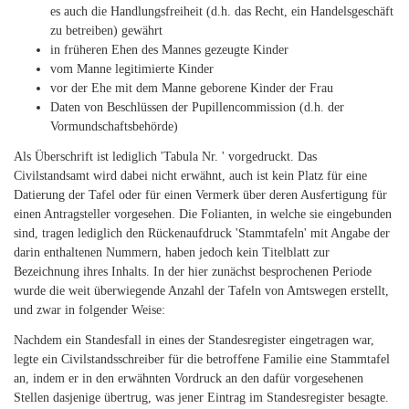
es auch die Handlungsfreiheit (d.h. das Recht, ein Handelsgeschäft
zu betreiben) gewährt
in früheren Ehen des Mannes gezeugte Kinder
vom Manne legitimierte Kinder
vor der Ehe mit dem Manne geborene Kinder der Frau
Daten von Beschlüssen der Pupillencommission (d.h. der
Vormundschaftsbehörde)
Als Überschrift ist lediglich 'Tabula Nr. ' vorgedruckt. Das
Civilstandsamt wird dabei nicht erwähnt, auch ist kein Platz für eine
Datierung der Tafel oder für einen Vermerk über deren Ausfertigung für
einen Antragsteller vorgesehen. Die Folianten, in welche sie eingebunden
sind, tragen lediglich den Rückenaufdruck 'Stammtafeln' mit Angabe der
darin enthaltenen Nummern, haben jedoch kein Titelblatt zur
Bezeichnung ihres Inhalts. In der hier zunächst besprochenen Periode
wurde die weit überwiegende Anzahl der Tafeln von Amtswegen erstellt,
und zwar in folgender Weise:
Nachdem ein Standesfall in eines der Standesregister eingetragen war,
legte ein Civilstandsschreiber für die betroffene Familie eine Stammtafel
an, indem er in den erwähnten Vordruck an den dafür vorgesehenen
Stellen dasjenige übertrug, was jener Eintrag im Standesregister besagte.