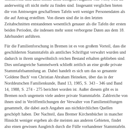
anderweitig oft nicht mehr zu finden sind. Insgesamt verglichen bieten
die von Amtswegen geschaffenen Tafeln weit weniger Personendaten als
die auf Antrag erstellten. Von diesen sind die in den letzten
Zeitabschnitten entstandenen wesentlich genauer als die Tafeln der ersten
beiden Perioden, die indessen mehr sonst verborgene Daten aus dem 18.
Jahrhundert anführen.
Für die Familienforschung in Bremen ist es von großem Vorteil, dass die
geschilderten Stammtafeln als amtliches Schriftgut verwahrt wurden und
dadurch in ihrem ungewöhnlich reichen Bestand erhalten geblieben sind.
Dies umfangreiche Sammelwerk schließt zeitlich an eine große private
Stammtafelsammlung an. Dabei handelt es sich um das so genannte
'Goldene Buch' von Christian Abraham Heineken, über das in der
Norddeutschen Familienkunde, Band 13, 1985, S. 343 - 346 und Band
14, 1988, S. 274 - 275 berichtet worden ist. Außer diesem gibt es in
Bremen noch ungemein viele andere private Stammtafeln. Zahlreiche von
ihnen sind in Veröffentlichungen der Verwalter von Familienstiftungen
gesammelt, die dabei auch Angaben aus nichtkirchlichen Quellen
geschöpft haben. Der Nachteil, dass Bremer Kirchenbücher in mancher
Hinsicht weniger ergeben als die meisten aus anderen Gebieten, findet
also einen gewissen Ausgleich durch die Fülle vorhandener Stammtafeln.