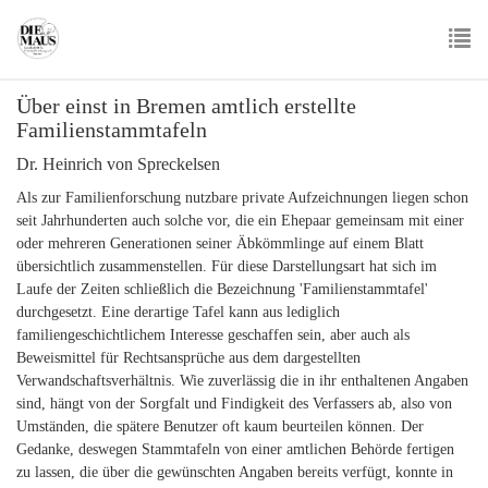
Skip
to
main
To
content
Über einst in Bremen amtlich erstellte
nav
Familienstammtafeln
Dr. Heinrich von Spreckelsen
Als zur Familienforschung nutzbare private Aufzeichnungen liegen schon
seit Jahrhunderten auch solche vor, die ein Ehepaar gemeinsam mit einer
oder mehreren Generationen seiner Äbkömmlinge auf einem Blatt
übersichtlich zusammenstellen. Für diese Darstellungsart hat sich im
Laufe der Zeiten schließlich die Bezeichnung 'Familienstammtafel'
durchgesetzt. Eine derartige Tafel kann aus lediglich
familiengeschichtlichem Interesse geschaffen sein, aber auch als
Beweismittel für Rechtsansprüche aus dem dargestellten
Verwandschaftsverhältnis. Wie zuverlässig die in ihr enthaltenen Angaben
sind, hängt von der Sorgfalt und Findigkeit des Verfassers ab, also von
Umständen, die spätere Benutzer oft kaum beurteilen können. Der
Gedanke, deswegen Stammtafeln von einer amtlichen Behörde fertigen
zu lassen, die über die gewünschten Angaben bereits verfügt, konnte in