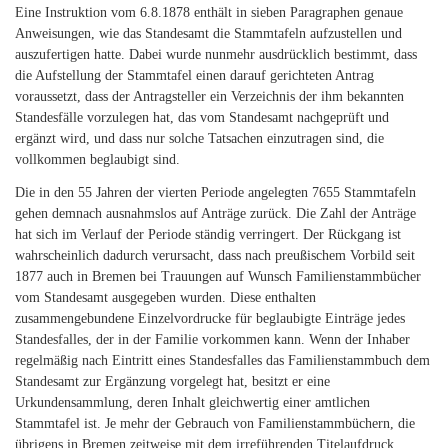
Eine Instruktion vom 6.8.1878 enthält in sieben Paragraphen genaue
Anweisungen, wie das Standesamt die Stammtafeln aufzustellen und
auszufertigen hatte. Dabei wurde nunmehr ausdrücklich bestimmt, dass
die Aufstellung der Stammtafel einen darauf gerichteten Antrag
voraussetzt, dass der Antragsteller ein Verzeichnis der ihm bekannten
Standesfälle vorzulegen hat, das vom Standesamt nachgeprüft und
ergänzt wird, und dass nur solche Tatsachen einzutragen sind, die
vollkommen beglaubigt sind.
Die in den 55 Jahren der vierten Periode angelegten 7655 Stammtafeln
gehen demnach ausnahmslos auf Anträge zurück. Die Zahl der Anträge
hat sich im Verlauf der Periode ständig verringert. Der Rückgang ist
wahrscheinlich dadurch verursacht, dass nach preußischem Vorbild seit
1877 auch in Bremen bei Trauungen auf Wunsch Familienstammbücher
vom Standesamt ausgegeben wurden. Diese enthalten
zusammengebundene Einzelvordrucke für beglaubigte Einträge jedes
Standesfalles, der in der Familie vorkommen kann. Wenn der Inhaber
regelmäßig nach Eintritt eines Standesfalles das Familienstammbuch dem
Standesamt zur Ergänzung vorgelegt hat, besitzt er eine
Urkundensammlung, deren Inhalt gleichwertig einer amtlichen
Stammtafel ist. Je mehr der Gebrauch von Familienstammbüchern, die
übrigens in Bremen zeitweise mit dem irreführenden Titelaufdruck