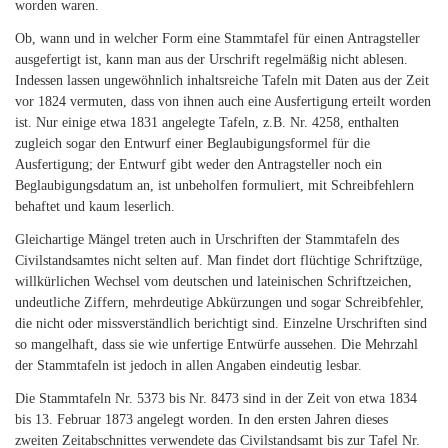
worden waren.
Ob, wann und in welcher Form eine Stammtafel für einen Antragsteller
ausgefertigt ist, kann man aus der Urschrift regelmäßig nicht ablesen.
Indessen lassen ungewöhnlich inhaltsreiche Tafeln mit Daten aus der Zeit
vor 1824 vermuten, dass von ihnen auch eine Ausfertigung erteilt worden
ist. Nur einige etwa 1831 angelegte Tafeln, z.B. Nr. 4258, enthalten
zugleich sogar den Entwurf einer Beglaubigungsformel für die
Ausfertigung; der Entwurf gibt weder den Antragsteller noch ein
Beglaubigungsdatum an, ist unbeholfen formuliert, mit Schreibfehlern
behaftet und kaum leserlich.
Gleichartige Mängel treten auch in Urschriften der Stammtafeln des
Civilstandsamtes nicht selten auf. Man findet dort flüchtige Schriftzüge,
willkürlichen Wechsel vom deutschen und lateinischen Schriftzeichen,
undeutliche Ziffern, mehrdeutige Abkürzungen und sogar Schreibfehler,
die nicht oder missverständlich berichtigt sind. Einzelne Urschriften sind
so mangelhaft, dass sie wie unfertige Entwürfe aussehen. Die Mehrzahl
der Stammtafeln ist jedoch in allen Angaben eindeutig lesbar.
Die Stammtafeln Nr. 5373 bis Nr. 8473 sind in der Zeit von etwa 1834
bis 13. Februar 1873 angelegt worden. In den ersten Jahren dieses
zweiten Zeitabschnittes verwendete das Civilstandsamt bis zur Tafel Nr.