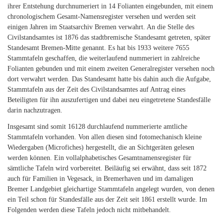
ihrer Entstehung durchnumeriert in 14 Folianten eingebunden, mit einem
chronologischem Gesamt-Namensregister versehen und werden seit
einigen Jahren im Staatsarchiv Bremen verwahrt. An die Stelle des
Civilstandsamtes ist 1876 das stadtbremische Standesamt getreten, später
Standesamt Bremen-Mitte genannt. Es hat bis 1933 weitere 7655
Stammtafeln geschaffen, die weiterlaufend nummeriert in zahlreiche
Folianten gebunden und mit einem zweiten Generalregister versehen noch
dort verwahrt werden. Das Standesamt hatte bis dahin auch die Aufgabe,
Stammtafeln aus der Zeit des Civilstandsamtes auf Antrag eines
Beteiligten für ihn auszufertigen und dabei neu eingetretene Standesfälle
darin nachzutragen.
Insgesamt sind somit 16128 durchlaufend nummerierte amtliche
Stammtafeln vorhanden. Von allen diesen sind fotomechanisch kleine
Wiedergaben (Microfiches) hergestellt, die an Sichtgeräten gelesen
werden können. Ein vollalphabetisches Gesamtnamensregister für
sämtliche Tafeln wird vorbereitet. Beiläufig sei erwähnt, dass seit 1872
auch für Familien in Vegesack, in Bremerhaven und im damaligen
Bremer Landgebiet gleichartige Stammtafeln angelegt wurden, von denen
ein Teil schon für Standesfälle aus der Zeit seit 1861 erstellt wurde. Im
Folgenden werden diese Tafeln jedoch nicht mitbehandelt.