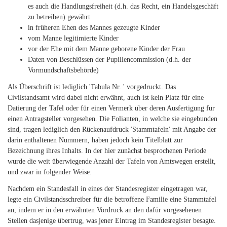
es auch die Handlungsfreiheit (d.h. das Recht, ein Handelsgeschäft
zu betreiben) gewährt
in früheren Ehen des Mannes gezeugte Kinder
vom Manne legitimierte Kinder
vor der Ehe mit dem Manne geborene Kinder der Frau
Daten von Beschlüssen der Pupillencommission (d.h. der
Vormundschaftsbehörde)
Als Überschrift ist lediglich 'Tabula Nr. ' vorgedruckt. Das
Civilstandsamt wird dabei nicht erwähnt, auch ist kein Platz für eine
Datierung der Tafel oder für einen Vermerk über deren Ausfertigung für
einen Antragsteller vorgesehen. Die Folianten, in welche sie eingebunden
sind, tragen lediglich den Rückenaufdruck 'Stammtafeln' mit Angabe der
darin enthaltenen Nummern, haben jedoch kein Titelblatt zur
Bezeichnung ihres Inhalts. In der hier zunächst besprochenen Periode
wurde die weit überwiegende Anzahl der Tafeln von Amtswegen erstellt,
und zwar in folgender Weise:
Nachdem ein Standesfall in eines der Standesregister eingetragen war,
legte ein Civilstandsschreiber für die betroffene Familie eine Stammtafel
an, indem er in den erwähnten Vordruck an den dafür vorgesehenen
Stellen dasjenige übertrug, was jener Eintrag im Standesregister besagte.