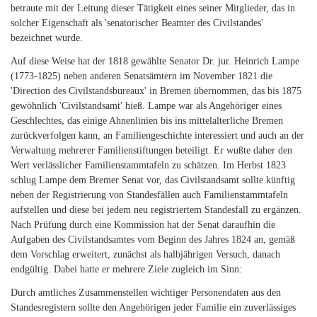
betraute mit der Leitung dieser Tätigkeit eines seiner Mitglieder, das in
solcher Eigenschaft als 'senatorischer Beamter des Civilstandes'
bezeichnet wurde.
Auf diese Weise hat der 1818 gewählte Senator Dr. jur. Heinrich Lampe
(1773-1825) neben anderen Senatsämtern im November 1821 die
'Direction des Civilstandsbureaux' in Bremen übernommen, das bis 1875
gewöhnlich 'Civilstandsamt' hieß. Lampe war als Angehöriger eines
Geschlechtes, das einige Ahnenlinien bis ins mittelalterliche Bremen
zurückverfolgen kann, an Familiengeschichte interessiert und auch an der
Verwaltung mehrerer Familienstiftungen beteiligt. Er wußte daher den
Wert verlässlicher Familienstammtafeln zu schätzen. Im Herbst 1823
schlug Lampe dem Bremer Senat vor, das Civilstandsamt sollte künftig
neben der Registrierung von Standesfällen auch Familienstammtafeln
aufstellen und diese bei jedem neu registriertem Standesfall zu ergänzen.
Nach Prüfung durch eine Kommission hat der Senat daraufhin die
Aufgaben des Civilstandsamtes vom Beginn des Jahres 1824 an, gemäß
dem Vorschlag erweitert, zunächst als halbjährigen Versuch, danach
endgültig. Dabei hatte er mehrere Ziele zugleich im Sinn:
Durch amtliches Zusammenstellen wichtiger Personendaten aus den
Standesregistern sollte den Angehörigen jeder Familie ein zuverlässiges