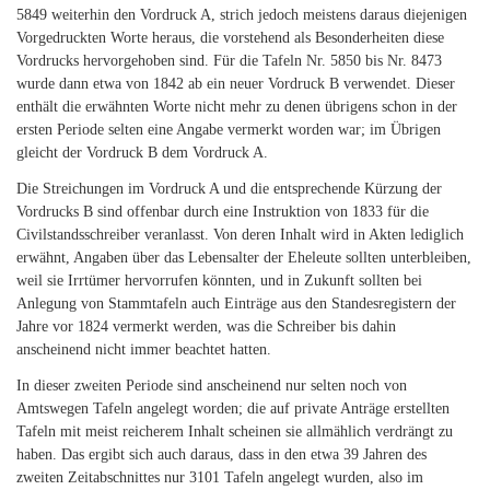
5849 weiterhin den Vordruck A, strich jedoch meistens daraus diejenigen
Vorgedruckten Worte heraus, die vorstehend als Besonderheiten diese
Vordrucks hervorgehoben sind. Für die Tafeln Nr. 5850 bis Nr. 8473
wurde dann etwa von 1842 ab ein neuer Vordruck B verwendet. Dieser
enthält die erwähnten Worte nicht mehr zu denen übrigens schon in der
ersten Periode selten eine Angabe vermerkt worden war; im Übrigen
gleicht der Vordruck B dem Vordruck A.
Die Streichungen im Vordruck A und die entsprechende Kürzung der
Vordrucks B sind offenbar durch eine Instruktion von 1833 für die
Civilstandsschreiber veranlasst. Von deren Inhalt wird in Akten lediglich
erwähnt, Angaben über das Lebensalter der Eheleute sollten unterbleiben,
weil sie Irrtümer hervorrufen könnten, und in Zukunft sollten bei
Anlegung von Stammtafeln auch Einträge aus den Standesregistern der
Jahre vor 1824 vermerkt werden, was die Schreiber bis dahin
anscheinend nicht immer beachtet hatten.
In dieser zweiten Periode sind anscheinend nur selten noch von
Amtswegen Tafeln angelegt worden; die auf private Anträge erstellten
Tafeln mit meist reicherem Inhalt scheinen sie allmählich verdrängt zu
haben. Das ergibt sich auch daraus, dass in den etwa 39 Jahren des
zweiten Zeitabschnittes nur 3101 Tafeln angelegt wurden, also im