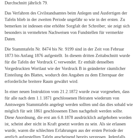
Durchschnitt jährlich 79.
Das Verfahren des Civilstandsamtes beim Anlegen und Ausfertigen der
Tafeln blieb in der zweiten Periode ungefähr so wie in der ersten. Zu
bemerken ist indessen eine erhöhte Sorgfalt der Schreiber; sie zeigt sich
besonders in vermehrten Nachweisen von Fundstellen für vermerkte
Daten.
Die Stammtafeln Nr. 8474 bis Nr. 9199 sind in der Zeit von Februar
1873 bis Anfang 1876 aufgestellt. In diesem dritten Zeitabschnitt wurde
für die Tafeln der Vordruck C verwendet. Er enthält denselben
Vorgedruckten Wortlaut wie der Vordruck B in geänderter räumlicher
Einteilung des Blattes, wodurch den Angaben zu dem Elternpaar der
erforderliche breitere Raum gewährt wird.
In einer neuen Instruktion vom 21.2.1872 wurde zwar vorgesehen, dass
für alle nach dem 1.1.1871 geschlossenen Heiraten wiederum von
Amtswegen Stammtafeln angelegt werden sollten und das dies sobald wie
möglich für seit 1861 geschlossenen Ehen nachgeholt werden sollte.
Diese Anordnung, die erst am 6.8.1878 ausdrücklich aufgehoben worden
ist, scheint aber nicht in Kraft gesetzt worden zu sein. Als sie erlassen
wurde, waren die schlechten Erfahrungen aus der ersten Periode der
amtlich aufgestellten Tafeln anscheinend bereits vergessen. Jedenfalls