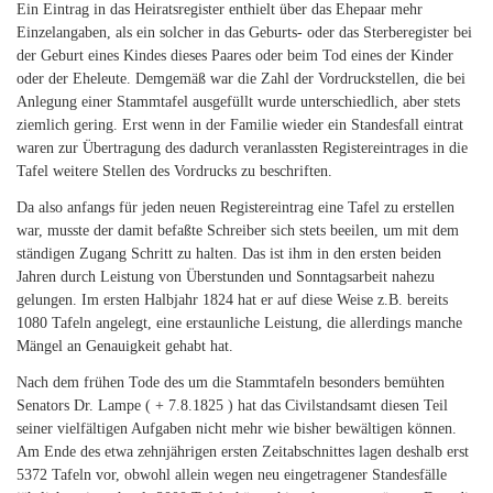
Ein Eintrag in das Heiratsregister enthielt über das Ehepaar mehr
Einzelangaben, als ein solcher in das Geburts- oder das Sterberegister bei
der Geburt eines Kindes dieses Paares oder beim Tod eines der Kinder
oder der Eheleute. Demgemäß war die Zahl der Vordruckstellen, die bei
Anlegung einer Stammtafel ausgefüllt wurde unterschiedlich, aber stets
ziemlich gering. Erst wenn in der Familie wieder ein Standesfall eintrat
waren zur Übertragung des dadurch veranlassten Registereintrages in die
Tafel weitere Stellen des Vordrucks zu beschriften.
Da also anfangs für jeden neuen Registereintrag eine Tafel zu erstellen
war, musste der damit befaßte Schreiber sich stets beeilen, um mit dem
ständigen Zugang Schritt zu halten. Das ist ihm in den ersten beiden
Jahren durch Leistung von Überstunden und Sonntagsarbeit nahezu
gelungen. Im ersten Halbjahr 1824 hat er auf diese Weise z.B. bereits
1080 Tafeln angelegt, eine erstaunliche Leistung, die allerdings manche
Mängel an Genauigkeit gehabt hat.
Nach dem frühen Tode des um die Stammtafeln besonders bemühten
Senators Dr. Lampe ( + 7.8.1825 ) hat das Civilstandsamt diesen Teil
seiner vielfältigen Aufgaben nicht mehr wie bisher bewältigen können.
Am Ende des etwa zehnjährigen ersten Zeitabschnittes lagen deshalb erst
5372 Tafeln vor, obwohl allein wegen neu eingetragener Standesfälle