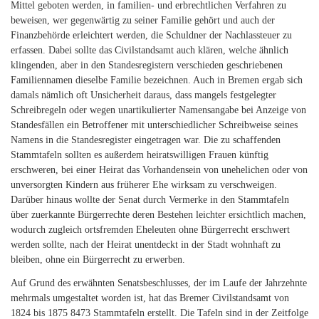
Mittel geboten werden, in familien- und erbrechtlichen Verfahren zu
beweisen, wer gegenwärtig zu seiner Familie gehört und auch der
Finanzbehörde erleichtert werden, die Schuldner der Nachlassteuer zu
erfassen. Dabei sollte das Civilstandsamt auch klären, welche ähnlich
klingenden, aber in den Standesregistern verschieden geschriebenen
Familiennamen dieselbe Familie bezeichnen. Auch in Bremen ergab sich
damals nämlich oft Unsicherheit daraus, dass mangels festgelegter
Schreibregeln oder wegen unartikulierter Namensangabe bei Anzeige von
Standesfällen ein Betroffener mit unterschiedlicher Schreibweise seines
Namens in die Standesregister eingetragen war. Die zu schaffenden
Stammtafeln sollten es außerdem heiratswilligen Frauen künftig
erschweren, bei einer Heirat das Vorhandensein von unehelichen oder von
unversorgten Kindern aus früherer Ehe wirksam zu verschweigen.
Darüber hinaus wollte der Senat durch Vermerke in den Stammtafeln
über zuerkannte Bürgerrechte deren Bestehen leichter ersichtlich machen,
wodurch zugleich ortsfremden Eheleuten ohne Bürgerrecht erschwert
werden sollte, nach der Heirat unentdeckt in der Stadt wohnhaft zu
bleiben, ohne ein Bürgerrecht zu erwerben.
Auf Grund des erwähnten Senatsbeschlusses, der im Laufe der Jahrzehnte
mehrmals umgestaltet worden ist, hat das Bremer Civilstandsamt von
1824 bis 1875 8473 Stammtafeln erstellt. Die Tafeln sind in der Zeitfolge