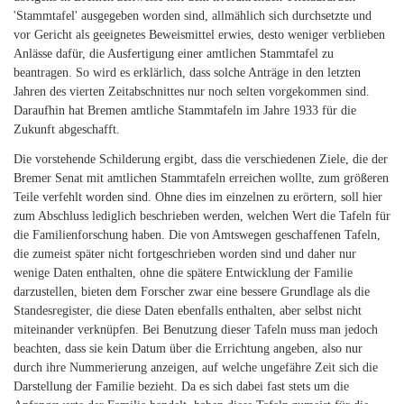
'Stammtafel' ausgegeben worden sind, allmählich sich durchsetzte und
vor Gericht als geeignetes Beweismittel erwies, desto weniger verblieben
Anlässe dafür, die Ausfertigung einer amtlichen Stammtafel zu
beantragen. So wird es erklärlich, dass solche Anträge in den letzten
Jahren des vierten Zeitabschnittes nur noch selten vorgekommen sind.
Daraufhin hat Bremen amtliche Stammtafeln im Jahre 1933 für die
Zukunft abgeschafft.
Die vorstehende Schilderung ergibt, dass die verschiedenen Ziele, die der
Bremer Senat mit amtlichen Stammtafeln erreichen wollte, zum größeren
Teile verfehlt worden sind. Ohne dies im einzelnen zu erörtern, soll hier
zum Abschluss lediglich beschrieben werden, welchen Wert die Tafeln für
die Familienforschung haben. Die von Amtswegen geschaffenen Tafeln,
die zumeist später nicht fortgeschrieben worden sind und daher nur
wenige Daten enthalten, ohne die spätere Entwicklung der Familie
darzustellen, bieten dem Forscher zwar eine bessere Grundlage als die
Standesregister, die diese Daten ebenfalls enthalten, aber selbst nicht
miteinander verknüpfen. Bei Benutzung dieser Tafeln muss man jedoch
beachten, dass sie kein Datum über die Errichtung angeben, also nur
durch ihre Nummerierung anzeigen, auf welche ungefähre Zeit sich die
Darstellung der Familie bezieht. Da es sich dabei fast stets um die