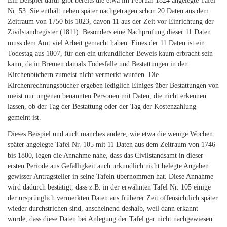
Ein Beispiel dafür gibt bereits die etwa im Februar 1824 angelegte Tafel
Nr. 53. Sie enthält neben später nachgetragen schon 20 Daten aus dem
Zeitraum von 1750 bis 1823, davon 11 aus der Zeit vor Einrichtung der
Zivilstandregister (1811). Besonders eine Nachprüfung dieser 11 Daten
muss dem Amt viel Arbeit gemacht haben. Eines der 11 Daten ist ein
Todestag aus 1807, für den ein urkundlicher Beweis kaum erbracht sein
kann, da in Bremen damals Todesfälle und Bestattungen in den
Kirchenbüchern zumeist nicht vermerkt wurden. Die
Kirchenrechnungsbücher ergeben lediglich Einiges über Bestattungen von
meist nur ungenau benannten Personen mit Daten, die nicht erkennen
lassen, ob der Tag der Bestattung oder der Tag der Kostenzahlung
gemeint ist.
Dieses Beispiel und auch manches andere, wie etwa die wenige Wochen
später angelegte Tafel Nr. 105 mit 11 Daten aus dem Zeitraum von 1746
bis 1800, legen die Annahme nahe, dass das Civilstandsamt in dieser
ersten Periode aus Gefälligkeit auch urkundlich nicht belegte Angaben
gewisser Antragsteller in seine Tafeln übernommen hat. Diese Annahme
wird dadurch bestätigt, dass z.B. in der erwähnten Tafel Nr. 105 einige
der ursprünglich vermerkten Daten aus früherer Zeit offensichtlich später
wieder durchstrichen sind, anscheinend deshalb, weil dann erkannt
wurde, dass diese Daten bei Anlegung der Tafel gar nicht nachgewiesen