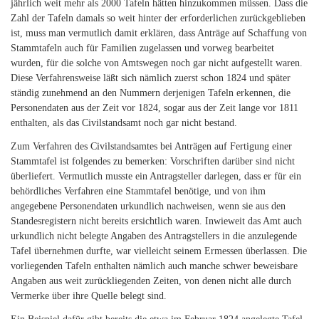
jährlich weit mehr als 2000 Tafeln hätten hinzukommen müssen. Dass die
Zahl der Tafeln damals so weit hinter der erforderlichen zurückgeblieben
ist, muss man vermutlich damit erklären, dass Anträge auf Schaffung von
Stammtafeln auch für Familien zugelassen und vorweg bearbeitet
wurden, für die solche von Amtswegen noch gar nicht aufgestellt waren.
Diese Verfahrensweise läßt sich nämlich zuerst schon 1824 und später
ständig zunehmend an den Nummern derjenigen Tafeln erkennen, die
Personendaten aus der Zeit vor 1824, sogar aus der Zeit lange vor 1811
enthalten, als das Civilstandsamt noch gar nicht bestand.
Zum Verfahren des Civilstandsamtes bei Anträgen auf Fertigung einer
Stammtafel ist folgendes zu bemerken: Vorschriften darüber sind nicht
überliefert. Vermutlich musste ein Antragsteller darlegen, dass er für ein
behördliches Verfahren eine Stammtafel benötige, und von ihm
angegebene Personendaten urkundlich nachweisen, wenn sie aus den
Standesregistern nicht bereits ersichtlich waren. Inwieweit das Amt auch
urkundlich nicht belegte Angaben des Antragstellers in die anzulegende
Tafel übernehmen durfte, war vielleicht seinem Ermessen überlassen. Die
vorliegenden Tafeln enthalten nämlich auch manche schwer beweisbare
Angaben aus weit zurückliegenden Zeiten, von denen nicht alle durch
Vermerke über ihre Quelle belegt sind.