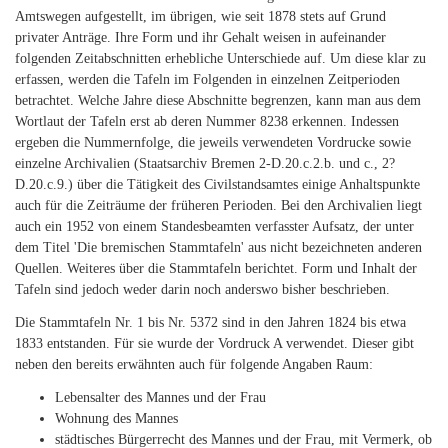
Amtswegen aufgestellt, im übrigen, wie seit 1878 stets auf Grund
privater Anträge. Ihre Form und ihr Gehalt weisen in aufeinander
folgenden Zeitabschnitten erhebliche Unterschiede auf. Um diese klar zu
erfassen, werden die Tafeln im Folgenden in einzelnen Zeitperioden
betrachtet. Welche Jahre diese Abschnitte begrenzen, kann man aus dem
Wortlaut der Tafeln erst ab deren Nummer 8238 erkennen. Indessen
ergeben die Nummernfolge, die jeweils verwendeten Vordrucke sowie
einzelne Archivalien (Staatsarchiv Bremen 2-D.20.c.2.b. und c., 2?
D.20.c.9.) über die Tätigkeit des Civilstandsamtes einige Anhaltspunkte
auch für die Zeiträume der früheren Perioden. Bei den Archivalien liegt
auch ein 1952 von einem Standesbeamten verfasster Aufsatz, der unter
dem Titel 'Die bremischen Stammtafeln' aus nicht bezeichneten anderen
Quellen. Weiteres über die Stammtafeln berichtet. Form und Inhalt der
Tafeln sind jedoch weder darin noch anderswo bisher beschrieben.
Die Stammtafeln Nr. 1 bis Nr. 5372 sind in den Jahren 1824 bis etwa
1833 entstanden. Für sie wurde der Vordruck A verwendet. Dieser gibt
neben den bereits erwähnten auch für folgende Angaben Raum:
Lebensalter des Mannes und der Frau
Wohnung des Mannes
städtisches Bürgerrecht des Mannes und der Frau, mit Vermerk, ob