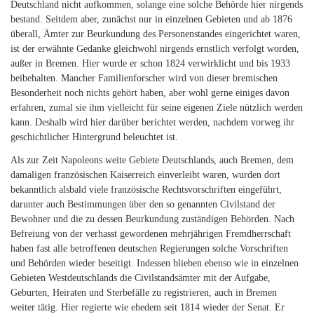
Deutschland nicht aufkommen, solange eine solche Behörde hier nirgends
bestand. Seitdem aber, zunächst nur in einzelnen Gebieten und ab 1876
überall, Ämter zur Beurkundung des Personenstandes eingerichtet waren,
ist der erwähnte Gedanke gleichwohl nirgends ernstlich verfolgt worden,
außer in Bremen. Hier wurde er schon 1824 verwirklicht und bis 1933
beibehalten. Mancher Familienforscher wird von dieser bremischen
Besonderheit noch nichts gehört haben, aber wohl gerne einiges davon
erfahren, zumal sie ihm vielleicht für seine eigenen Ziele nützlich werden
kann. Deshalb wird hier darüber berichtet werden, nachdem vorweg ihr
geschichtlicher Hintergrund beleuchtet ist.
Als zur Zeit Napoleons weite Gebiete Deutschlands, auch Bremen, dem
damaligen französischen Kaiserreich einverleibt waren, wurden dort
bekanntlich alsbald viele französische Rechtsvorschriften eingeführt,
darunter auch Bestimmungen über den so genannten Civilstand der
Bewohner und die zu dessen Beurkundung zuständigen Behörden. Nach
Befreiung von der verhasst gewordenen mehrjährigen Fremdherrschaft
haben fast alle betroffenen deutschen Regierungen solche Vorschriften
und Behörden wieder beseitigt. Indessen blieben ebenso wie in einzelnen
Gebieten Westdeutschlands die Civilstandsämter mit der Aufgabe,
Geburten, Heiraten und Sterbefälle zu registrieren, auch in Bremen
weiter tätig. Hier regierte wie ehedem seit 1814 wieder der Senat. Er