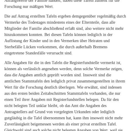
Anfangswerte der Familie handelt, haben diese Tafeln zumeist für die
Forschung nur mäßigen Wert.
Die auf Antrag erstellten Tafeln ergeben demgegenüber regelmäßig durch
Vermerke des Todestages mindestens eines der Elternteile, dass alle
Mitglieder der Familie abschließend erfaßt sind, also weitere nicht mehr
hinzukommen konnten. Bei diesen Tafeln können lediglich in der
Auflistung der Kinder und in den Vermerken über Heiraten und
Sterbefälle Lücken vorkommen, die durch außerhalb Bremens
eingetretene Standesfälle verursacht sind.
Alle Angaben für die in den Tafeln die Registerfundstelle vermerkt ist,
können als verlässlich angesehen werden, denn solche Vermerke zeigen,
dass die Angaben amtlich geprüft worden sind. Insoweit sind die
amtlichen Stammtafeln den lediglich privat zusammengestellten in ihrem
Wert für die Forschung deutlich überlegen. Wie erwähnt, sind indessen
aus den ersten beiden Zeitabschnitten Stammtafeln vorhanden, die nur
einen Teil ihrer Angaben mit Registerfundstellen belegen. Da für den
nicht belegten Teil unklar bleibt, ob das Amt die Angaben des
Antragstellers auf Grund von vorgelegten Urkunden oder lediglich
gutgläubig in die Tafel übernommen hat, kann ihm insoweit nicht mehr
Zuverlässigkeit beigemessen werden als einer privat erstellten Tafel.
Gleichwohl sind auch solche nicht belegten Angaben von Wert, weil sie